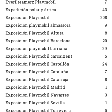
EverDreamerz Playmobil
7
Expedición polar y ártica
43
Exposición Playmobil
208
Exposicion playmobil almassora
9
Exposición Playmobil Altura
8
Exposición Playmobil Barcelona
20
Exposicion playmobil burriana
29
Exposición Playmobil carcaixent
5
Exposición Playmobil Castellón
24
Exposición Playmobil Cataluña
7
Exposición Playmobil Catarroja
8
Exposición Playmobil Madrid
1
Exposicion Playmobil Navarres
3
Exposición Playmobil Sevilla
1
Exposición Playmobil Torrevieja
5