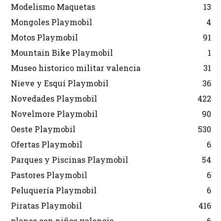
Modelismo Maquetas
13
Mongoles Playmobil
4
Motos Playmobil
91
Mountain Bike Playmobil
1
Museo historico militar valencia
31
Nieve y Esquí Playmobil
36
Novedades Playmobil
422
Novelmore Playmobil
90
Oeste Playmobil
530
Ofertas Playmobil
6
Parques y Piscinas Playmobil
54
Pastores Playmobil
6
Peluquería Playmobil
6
Piratas Playmobil
416
planes con niños valencia
6