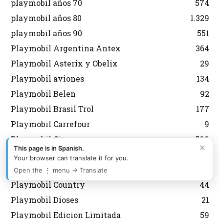
playmobil años 70
574
playmobil años 80
1.329
playmobil años 90
551
Playmobil Argentina Antex
364
Playmobil Asterix y Obelix
29
Playmobil aviones
134
Playmobil Belen
92
Playmobil Brasil Trol
177
Playmobil Carrefour
9
Playmobil City
599
×
This page is in Spanish.
Playmobil Coleccionista
114
Your browser can translate it for you.
Playmobil Color
28
Open the ⋮ menu → Translate
Playmobil Country
44
Playmobil Dioses
21
Playmobil Edicion Limitada
59