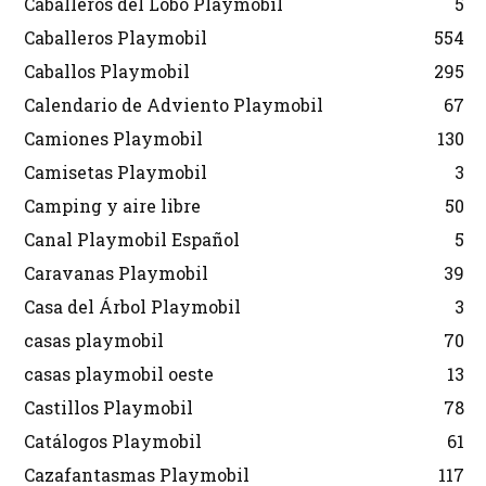
Caballeros del Lobo Playmobil
5
Caballeros Playmobil
554
Caballos Playmobil
295
Calendario de Adviento Playmobil
67
Camiones Playmobil
130
Camisetas Playmobil
3
Camping y aire libre
50
Canal Playmobil Español
5
Caravanas Playmobil
39
Casa del Árbol Playmobil
3
casas playmobil
70
casas playmobil oeste
13
Castillos Playmobil
78
Catálogos Playmobil
61
Cazafantasmas Playmobil
117