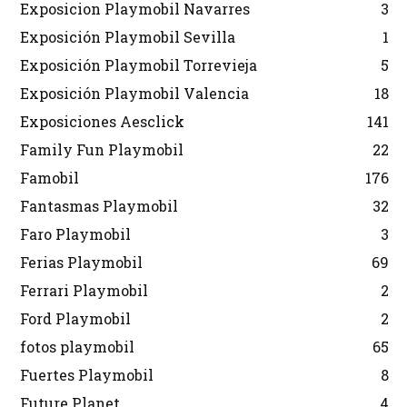
Exposicion Playmobil Navarres
3
Exposición Playmobil Sevilla
1
Exposición Playmobil Torrevieja
5
Exposición Playmobil Valencia
18
Exposiciones Aesclick
141
Family Fun Playmobil
22
Famobil
176
Fantasmas Playmobil
32
Faro Playmobil
3
Ferias Playmobil
69
Ferrari Playmobil
2
Ford Playmobil
2
fotos playmobil
65
Fuertes Playmobil
8
Future Planet
4