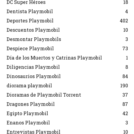
DC Super Héroes
18
Dentista Playmobil
4
Deportes Playmobil
402
Descuentos Playmobil
10
Desmontar Playmobils
3
Despiece Playmobil
73
Día de los Muertos y Catrinas Playmobil
1
Diligencias Playmobil
8
Dinosaurios Playmobil
84
diorama playmobil
190
Dioramas de Playmobil Torrent
37
Dragones Playmobil
87
Egipto Playmobil
42
Enanos Playmobil
3
Entrevistas Playmobil
10