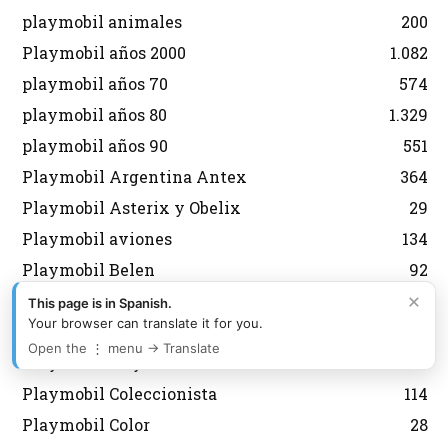
playmobil animales
200
Playmobil años 2000
1.082
playmobil años 70
574
playmobil años 80
1.329
playmobil años 90
551
Playmobil Argentina Antex
364
Playmobil Asterix y Obelix
29
Playmobil aviones
134
Playmobil Belen
92
×
Playmobil Brasil Trol
177
This page is in Spanish.
Your browser can translate it for you.
Playmobil Carrefour
9
Open the ⋮ menu → Translate
Playmobil City
599
Playmobil Coleccionista
114
Playmobil Color
28