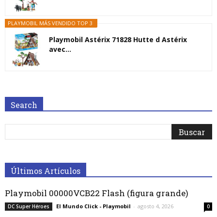
PLAYMOBIL MÁS VENDIDO TOP 3
Playmobil Astérix 71828 Hutte d Astérix
avec...
Search
Últimos Artículos
Playmobil 00000VCB22 Flash (figura grande)
El Mundo Click - Playmobil
-
agosto 4, 2026
DC Super Héroes
0