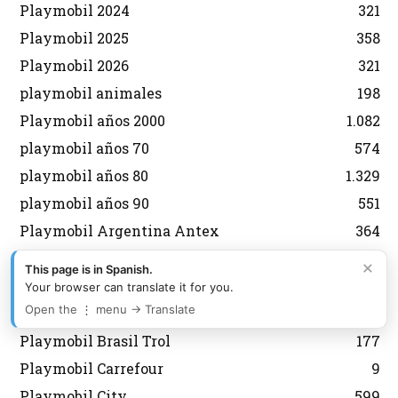
Playmobil 2024
321
Playmobil 2025
358
Playmobil 2026
321
playmobil animales
198
Playmobil años 2000
1.082
playmobil años 70
574
playmobil años 80
1.329
playmobil años 90
551
Playmobil Argentina Antex
364
Playmobil Asterix y Obelix
29
×
This page is in Spanish.
Playmobil aviones
134
Your browser can translate it for you.
Open the ⋮ menu → Translate
Playmobil Belen
92
Playmobil Brasil Trol
177
Playmobil Carrefour
9
Playmobil City
599