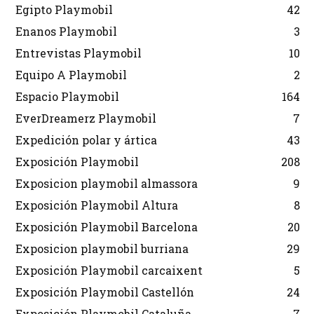
Egipto Playmobil
42
Enanos Playmobil
3
Entrevistas Playmobil
10
Equipo A Playmobil
2
Espacio Playmobil
164
EverDreamerz Playmobil
7
Expedición polar y ártica
43
Exposición Playmobil
208
Exposicion playmobil almassora
9
Exposición Playmobil Altura
8
Exposición Playmobil Barcelona
20
Exposicion playmobil burriana
29
Exposición Playmobil carcaixent
5
Exposición Playmobil Castellón
24
Exposición Playmobil Cataluña
7