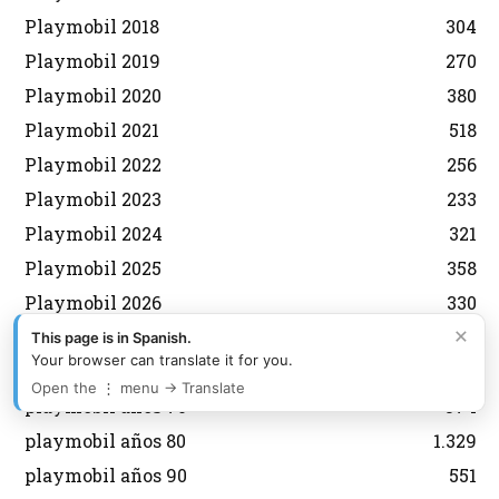
Playmobil 2018
304
Playmobil 2019
270
Playmobil 2020
380
Playmobil 2021
518
Playmobil 2022
256
Playmobil 2023
233
Playmobil 2024
321
Playmobil 2025
358
Playmobil 2026
330
×
playmobil animales
200
This page is in Spanish.
Your browser can translate it for you.
Playmobil años 2000
1.082
Open the ⋮ menu → Translate
playmobil años 70
574
playmobil años 80
1.329
playmobil años 90
551