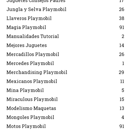
Juguetes Consejos Padres
17
Jungla y Selva Playmobil
26
Llaveros Playmobil
38
Magia Playmobil
91
Manualidades Tutorial
2
Mejores Juguetes
14
Mercadillos Playmobil
26
Mercedes Playmobil
1
Merchandising Playmobil
29
Mexicanos Playmobil
11
Mina Playmobil
5
Miraculous Playmobil
15
Modelismo Maquetas
13
Mongoles Playmobil
4
Motos Playmobil
91