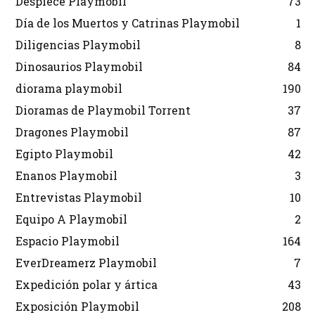
Despiece Playmobil
73
Día de los Muertos y Catrinas Playmobil
1
Diligencias Playmobil
8
Dinosaurios Playmobil
84
diorama playmobil
190
Dioramas de Playmobil Torrent
37
Dragones Playmobil
87
Egipto Playmobil
42
Enanos Playmobil
3
Entrevistas Playmobil
10
Equipo A Playmobil
2
Espacio Playmobil
164
EverDreamerz Playmobil
7
Expedición polar y ártica
43
Exposición Playmobil
208