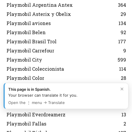
Playmobil Argentina Antex
364
Playmobil Asterix y Obelix
29
Playmobil aviones
134
Playmobil Belen
92
Playmobil Brasil Trol
177
Playmobil Carrefour
9
Playmobil City
599
Playmobil Coleccionista
114
Playmobil Color
28
Playmobil Country
44
×
This page is in Spanish.
Your browser can translate it for you.
Playmobil Dioses
21
Open the ⋮ menu → Translate
Playmobil Edicion Limitada
59
Playmobil Everdreamerz
13
Playmobil Fallas
2