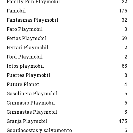
Family Fun Playmobil
22
Famobil
176
Fantasmas Playmobil
32
Faro Playmobil
3
Ferias Playmobil
69
Ferrari Playmobil
2
Ford Playmobil
2
fotos playmobil
65
Fuertes Playmobil
8
Future Planet
4
Gasolinera Playmobil
6
Gimnasio Playmobil
6
Gimnastas Playmobil
5
Granja Playmobil
475
Guardacostas y salvamento
6