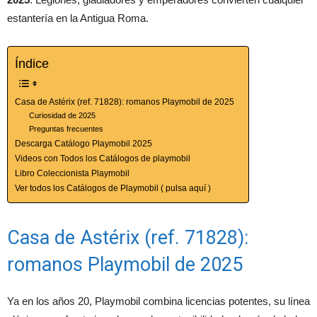
estantería en la Antigua Roma.
Índice
Casa de Astérix (ref. 71828): romanos Playmobil de 2025
Curiosidad de 2025
Preguntas frecuentes
Descarga Catálogo Playmobil 2025
Videos con Todos los Catálogos de playmobil
Libro Coleccionista Playmobil
Ver todos los Catálogos de Playmobil ( pulsa aquí )
Casa de Astérix (ref. 71828):
romanos Playmobil de 2025
Ya en los años 20, Playmobil combina licencias potentes, su línea