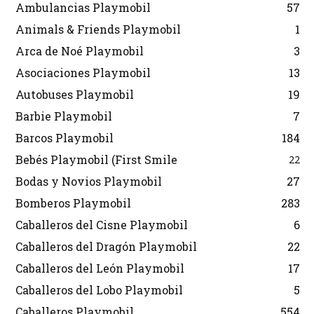
Ambulancias Playmobil
57
Animals & Friends Playmobil
1
Arca de Noé Playmobil
3
Asociaciones Playmobil
13
Autobuses Playmobil
19
Barbie Playmobil
7
Barcos Playmobil
184
Bebés Playmobil (First Smile
22
Bodas y Novios Playmobil
27
Bomberos Playmobil
283
Caballeros del Cisne Playmobil
6
Caballeros del Dragón Playmobil
22
Caballeros del León Playmobil
17
Caballeros del Lobo Playmobil
5
Caballeros Playmobil
554