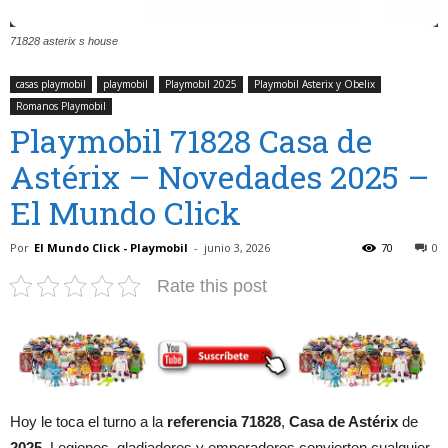
71828 asterix s house
casas playmobil
playmobil
Playmobil 2025
Playmobil Asterix y Obelix
Romanos Playmobil
Playmobil 71828 Casa de
Astérix – Novedades 2025 –
El Mundo Click
Por
El Mundo Click - Playmobil
-
junio 3, 2026
70
0
Rate this post
Hoy le toca el turno a la
referencia 71828
,
Casa de Astérix
de
2025
. Legiones, gladiadores y emperadores convierten cualquier