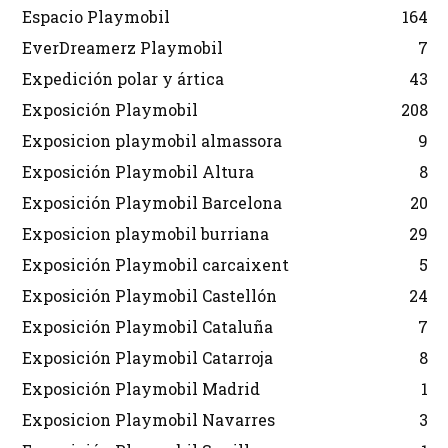
Espacio Playmobil
164
EverDreamerz Playmobil
7
Expedición polar y ártica
43
Exposición Playmobil
208
Exposicion playmobil almassora
9
Exposición Playmobil Altura
8
Exposición Playmobil Barcelona
20
Exposicion playmobil burriana
29
Exposición Playmobil carcaixent
5
Exposición Playmobil Castellón
24
Exposición Playmobil Cataluña
7
Exposición Playmobil Catarroja
8
Exposición Playmobil Madrid
1
Exposicion Playmobil Navarres
3