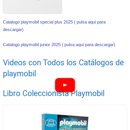
Catalogo playmobil special plus 2025 ( pulsa aquí para
descargar)
Catalogo playmobil junior 2025 ( pulsa aquí para descargar)
Videos con Todos los Catálogos de
playmobil
Libro Coleccionista Playmobil
Ver vídeos