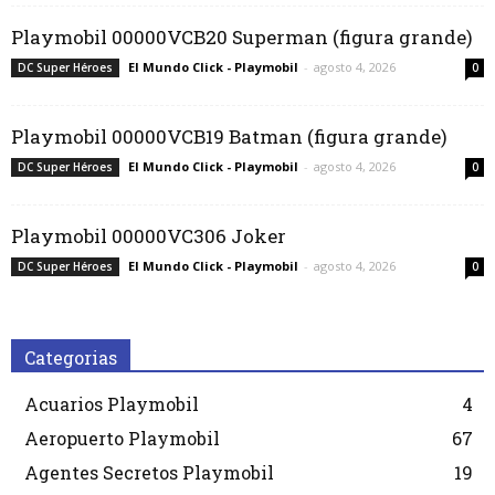
Playmobil 00000VCB20 Superman (figura grande)
El Mundo Click - Playmobil
-
agosto 4, 2026
DC Super Héroes
0
Playmobil 00000VCB19 Batman (figura grande)
El Mundo Click - Playmobil
-
agosto 4, 2026
DC Super Héroes
0
Playmobil 00000VC306 Joker
El Mundo Click - Playmobil
-
agosto 4, 2026
DC Super Héroes
0
Categorias
Acuarios Playmobil
4
Aeropuerto Playmobil
67
Agentes Secretos Playmobil
19