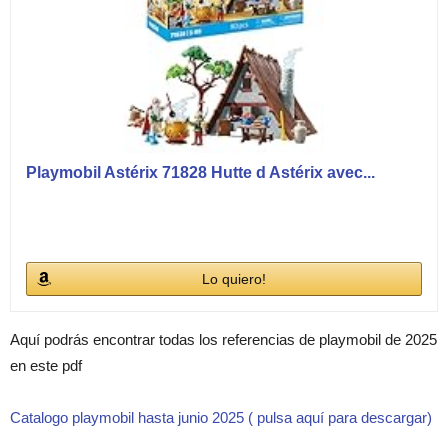
Playmobil Astérix 71828 Hutte d Astérix avec...
Lo quiero!
Aquí podrás encontrar todas los referencias de playmobil de 2025
en este pdf
Catalogo playmobil hasta junio 2025 ( pulsa aquí para descargar)