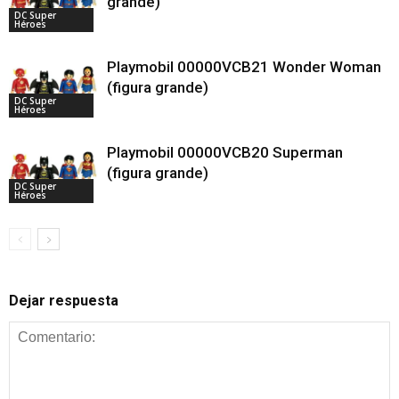
grande)
DC Super
Héroes
Playmobil 00000VCB21 Wonder Woman
(figura grande)
DC Super
Héroes
Playmobil 00000VCB20 Superman
(figura grande)
DC Super
Héroes
Dejar respuesta