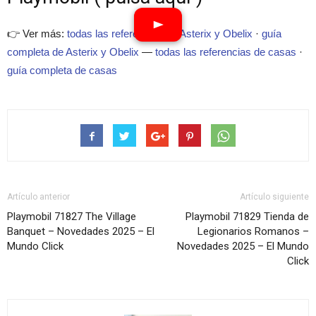
👉 Ver más:
todas las referencias de Asterix y Obelix
·
guía
completa de Asterix y Obelix
—
todas las referencias de casas
·
guía completa de casas
Artículo anterior
Artículo siguiente
Playmobil 71827 The Village
Playmobil 71829 Tienda de
Banquet – Novedades 2025 – El
Legionarios Romanos –
Mundo Click
Novedades 2025 – El Mundo
Click