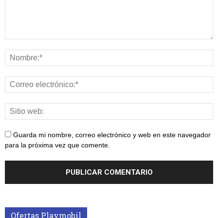
Guarda mi nombre, correo electrónico y web en este navegador
para la próxima vez que comente.
Ofertas Playmobil