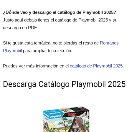
¿Dónde veo y descargo el catálogo de Playmobil 2025?
Justo aquí debajo tienes el catálogo de Playmobil 2025 y su
descarga en PDF.
Si te gusta esta temática, no te pierdas el resto de
Romanos
Playmobil
para ampliar tu colección.
Puedes ver más información en el
catálogo de Playmobil 2025
.
Descarga Catálogo Playmobil 2025