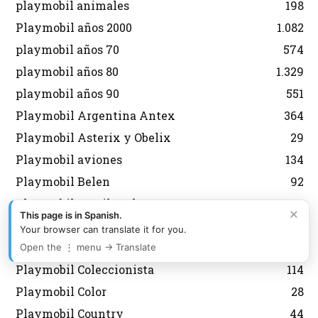
playmobil animales
198
Playmobil años 2000
1.082
playmobil años 70
574
playmobil años 80
1.329
playmobil años 90
551
Playmobil Argentina Antex
364
Playmobil Asterix y Obelix
29
Playmobil aviones
134
Playmobil Belen
92
Playmobil Brasil Trol
177
×
This page is in Spanish.
Playmobil Carrefour
9
Your browser can translate it for you.
Playmobil City
599
Open the ⋮ menu → Translate
Playmobil Coleccionista
114
Playmobil Color
28
Playmobil Country
44