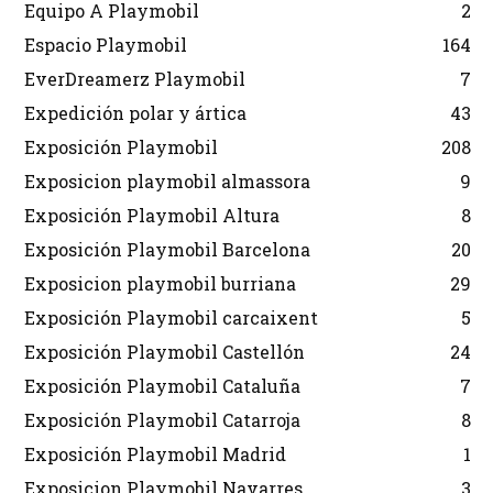
Equipo A Playmobil
2
Espacio Playmobil
164
EverDreamerz Playmobil
7
Expedición polar y ártica
43
Exposición Playmobil
208
Exposicion playmobil almassora
9
Exposición Playmobil Altura
8
Exposición Playmobil Barcelona
20
Exposicion playmobil burriana
29
Exposición Playmobil carcaixent
5
Exposición Playmobil Castellón
24
Exposición Playmobil Cataluña
7
Exposición Playmobil Catarroja
8
Exposición Playmobil Madrid
1
Exposicion Playmobil Navarres
3