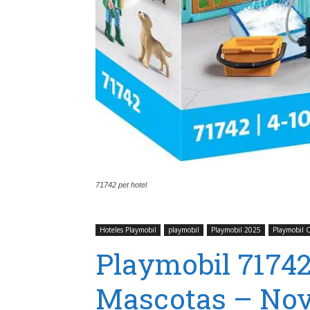
71742 pet hotel
Hoteles Playmobil
playmobil
Playmobil 2025
Playmobil C
Playmobil 71742
Mascotas – Nov