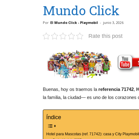
Mundo Click
Por
El Mundo Click - Playmobil
-
junio 3, 2026
Rate this post
Buenas, hoy os traemos la
referencia 71742
,
H
la familia, la ciudad— es uno de los corazones 
Índice
Hotel para Mascotas (ref. 71742): casa y City Playmobi