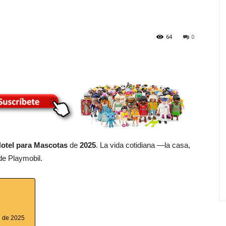
64
0
otel para Mascotas
de
2025
. La vida cotidiana —la casa,
de Playmobil.
l de 2025