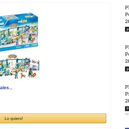
P
P
2
p
P
P
2
p
P
les...
P
2
P
ag
Lo quiero!