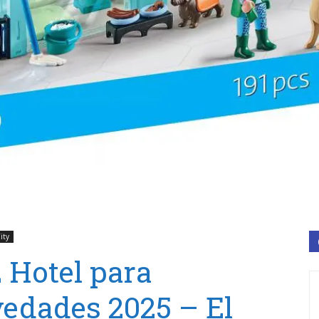
ity
 Hotel para
edades 2025 – El