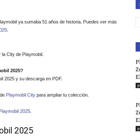
Playmobil ya sumaba 51 años de historia. Puedes ver más
2025
.
 la City de Playmobil.
P
Z
mobil 2025?
E
bil 2025 y su descarga en PDF.
p
o de
Playmobil City
para ampliar tu colección.
P
Playmobil 2025
.
Z
El
obil 2025
p