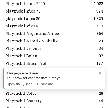
Playmobil años 2000
1.082
playmobil años 70
574
playmobil años 80
1.329
playmobil años 90
551
Playmobil Argentina Antex
364
Playmobil Asterix y Obelix
29
Playmobil aviones
134
Playmobil Belen
92
Playmobil Brasil Trol
177
Playmobil Carrefour
9
×
This page is in Spanish.
Playmobil City
599
Your browser can translate it for you.
Open the ⋮ menu → Translate
Playmobil Coleccionista
114
Playmobil Color
28
Playmobil Country
44