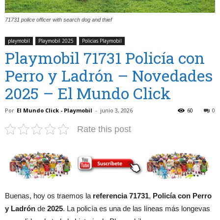
71731 police officer with search dog and thief
playmobil
Playmobil 2025
Policias Playmobil
Playmobil 71731 Policía con
Perro y Ladrón – Novedades
2025 – El Mundo Click
Por
El Mundo Click - Playmobil
-
junio 3, 2026
60
0
Rate this post
Buenas, hoy os traemos la
referencia 71731
,
Policía con Perro
y Ladrón
de
2025
. La policía es una de las líneas más longevas