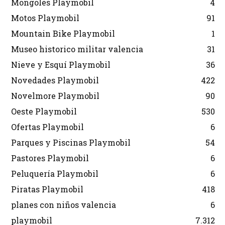
Mongoles Playmobil
4
Motos Playmobil
91
Mountain Bike Playmobil
1
Museo historico militar valencia
31
Nieve y Esquí Playmobil
36
Novedades Playmobil
422
Novelmore Playmobil
90
Oeste Playmobil
530
Ofertas Playmobil
6
Parques y Piscinas Playmobil
54
Pastores Playmobil
6
Peluquería Playmobil
6
Piratas Playmobil
418
planes con niños valencia
6
playmobil
7.312