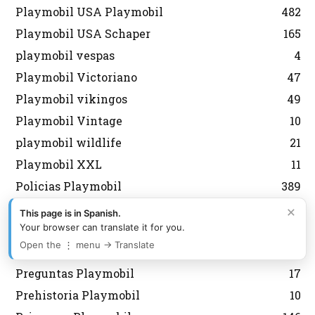
Playmobil USA Playmobil
482
Playmobil USA Schaper
165
playmobil vespas
4
Playmobil Victoriano
47
Playmobil vikingos
49
Playmobil Vintage
10
playmobil wildlife
21
Playmobil XXL
11
Policias Playmobil
389
PopStars y Música Playmobil
14
×
This page is in Spanish.
Your browser can translate it for you.
Porsche Playmobil
14
Open the ⋮ menu → Translate
Pozos, Fuentes y Árboles Playmobil
25
Preguntas Playmobil
17
Prehistoria Playmobil
10