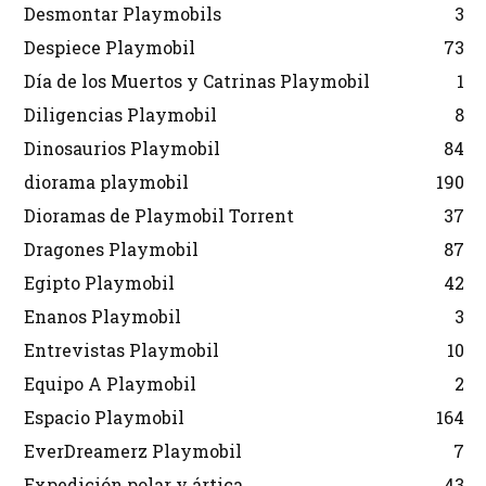
Desmontar Playmobils
3
Despiece Playmobil
73
Día de los Muertos y Catrinas Playmobil
1
Diligencias Playmobil
8
Dinosaurios Playmobil
84
diorama playmobil
190
Dioramas de Playmobil Torrent
37
Dragones Playmobil
87
Egipto Playmobil
42
Enanos Playmobil
3
Entrevistas Playmobil
10
Equipo A Playmobil
2
Espacio Playmobil
164
EverDreamerz Playmobil
7
Expedición polar y ártica
43