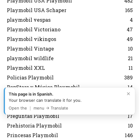
Playmobil USA Playmobil
482
Playmobil USA Schaper
165
playmobil vespas
4
Playmobil Victoriano
47
Playmobil vikingos
49
Playmobil Vintage
10
playmobil wildlife
21
Playmobil XXL
11
Policias Playmobil
389
PopStars y Música Playmobil
14
×
This page is in Spanish.
Porsche Playmobil
14
Your browser can translate it for you.
Pozos, Fuentes y Árboles Playmobil
25
Open the ⋮ menu → Translate
Preguntas Playmobil
17
Prehistoria Playmobil
10
Princesas Playmobil
146