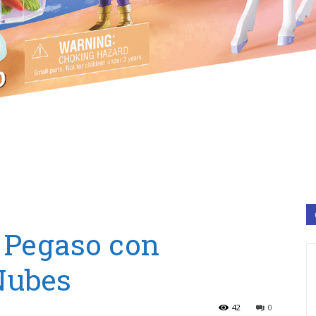
 Pegaso con
 Nubes
42
0