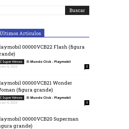
Últimos Artículos
laymobil 00000VCB22 Flash (figura
rande)
El Mundo Click - Playmobil
-
C Super Héroes
osto 4, 2026
0
laymobil 00000VCB21 Wonder
oman (figura grande)
El Mundo Click - Playmobil
-
C Super Héroes
osto 4, 2026
0
laymobil 00000VCB20 Superman
figura grande)