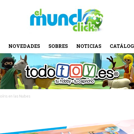
NOVEDADES
SOBRES
NOTICIAS
CATÁLOG
El
Mundo
íris en las Nubes
Click