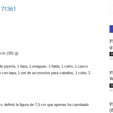
l 71361
P
g
 cm (391 g)
D
ag
 joyería, 1 tiara, 1 enaguas, 1 falda, 1 cetro, 1 casco
P
io con tapa, 1 set de accesorios para caballos, 1 cubo, 2
W
D
ag
P
s», definió la figura de 7,5 cm que apenas ha cambiado
(