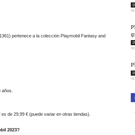
D
ag
P
g
1361) pertenece a la colección Playmobil Fantasy and
D
ag
P
D
ag
4 años.
l es de 29,99 € (puede variar en otras tiendas).
bil 2023?