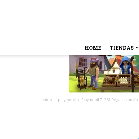
HOME
TIENDAS
Inicio
playmobil
Playmobil 71361 Pegaso con Arco