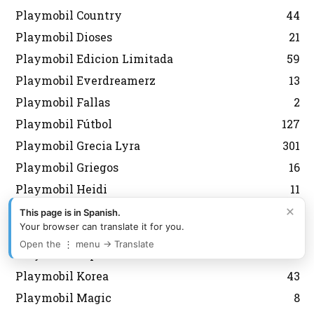
Playmobil Country
44
Playmobil Dioses
21
Playmobil Edicion Limitada
59
Playmobil Everdreamerz
13
Playmobil Fallas
2
Playmobil Fútbol
127
Playmobil Grecia Lyra
301
Playmobil Griegos
16
Playmobil Heidi
11
×
Playmobil Heroes
6
This page is in Spanish.
Your browser can translate it for you.
Playmobil History
7
Open the ⋮ menu → Translate
Playmobil Japon
6
Playmobil Korea
43
Playmobil Magic
8