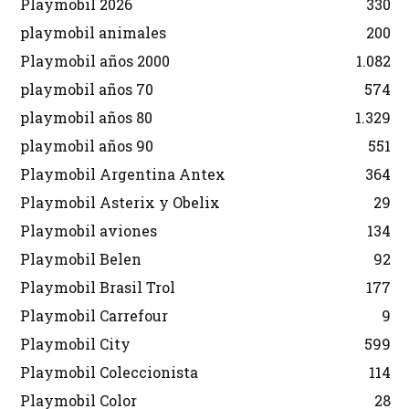
Playmobil 2026
330
playmobil animales
200
Playmobil años 2000
1.082
playmobil años 70
574
playmobil años 80
1.329
playmobil años 90
551
Playmobil Argentina Antex
364
Playmobil Asterix y Obelix
29
Playmobil aviones
134
Playmobil Belen
92
Playmobil Brasil Trol
177
Playmobil Carrefour
9
Playmobil City
599
Playmobil Coleccionista
114
Playmobil Color
28