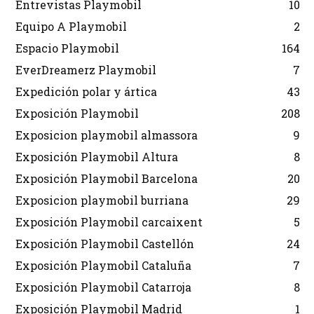
Entrevistas Playmobil
10
Equipo A Playmobil
2
Espacio Playmobil
164
EverDreamerz Playmobil
7
Expedición polar y ártica
43
Exposición Playmobil
208
Exposicion playmobil almassora
9
Exposición Playmobil Altura
8
Exposición Playmobil Barcelona
20
Exposicion playmobil burriana
29
Exposición Playmobil carcaixent
5
Exposición Playmobil Castellón
24
Exposición Playmobil Cataluña
7
Exposición Playmobil Catarroja
8
Exposición Playmobil Madrid
1