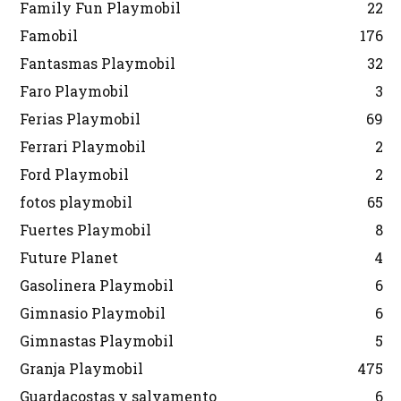
Family Fun Playmobil
22
Famobil
176
Fantasmas Playmobil
32
Faro Playmobil
3
Ferias Playmobil
69
Ferrari Playmobil
2
Ford Playmobil
2
fotos playmobil
65
Fuertes Playmobil
8
Future Planet
4
Gasolinera Playmobil
6
Gimnasio Playmobil
6
Gimnastas Playmobil
5
Granja Playmobil
475
Guardacostas y salvamento
6