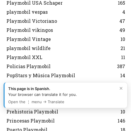
Playmobil USA Schaper
165
playmobil vespas
4
Playmobil Victoriano
47
Playmobil vikingos
49
Playmobil Vintage
10
playmobil wildlife
21
Playmobil XXL
11
Policias Playmobil
387
PopStars y Música Playmobil
14
Porsche Playmobil
14
×
This page is in Spanish.
Pozos, Fuentes y Árboles Playmobil
25
Your browser can translate it for you.
Preguntas Playmobil
17
Open the ⋮ menu → Translate
Prehistoria Playmobil
10
Princesas Playmobil
146
Puerto Playmobil
18