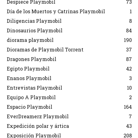
Despiece Playmobil
73
Día de los Muertos y Catrinas Playmobil
1
Diligencias Playmobil
8
Dinosaurios Playmobil
84
diorama playmobil
190
Dioramas de Playmobil Torrent
37
Dragones Playmobil
87
Egipto Playmobil
42
Enanos Playmobil
3
Entrevistas Playmobil
10
Equipo A Playmobil
2
Espacio Playmobil
164
EverDreamerz Playmobil
7
Expedición polar y ártica
43
Exposición Playmobil
208