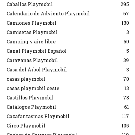
Caballos Playmobil
295
Calendario de Adviento Playmobil
67
Camiones Playmobil
130
Camisetas Playmobil
3
Camping y aire libre
50
Canal Playmobil Español
5
Caravanas Playmobil
39
Casa del Árbol Playmobil
3
casas playmobil
70
casas playmobil oeste
13
Castillos Playmobil
78
Catálogos Playmobil
61
Cazafantasmas Playmobil
117
Circo Playmobil
105
Coches de Carreras Playmobil
119