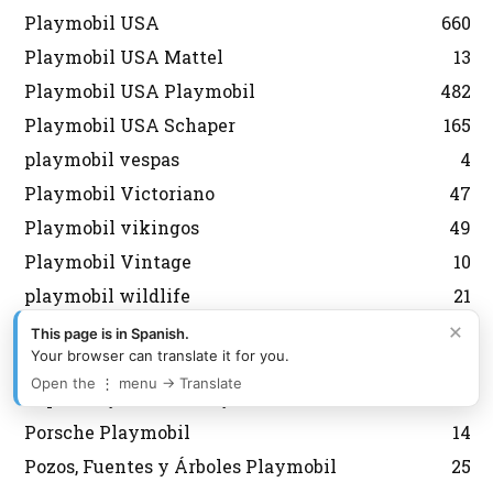
Playmobil USA
660
Playmobil USA Mattel
13
Playmobil USA Playmobil
482
Playmobil USA Schaper
165
playmobil vespas
4
Playmobil Victoriano
47
Playmobil vikingos
49
Playmobil Vintage
10
playmobil wildlife
21
×
Playmobil XXL
11
This page is in Spanish.
Your browser can translate it for you.
Policias Playmobil
389
Open the ⋮ menu → Translate
PopStars y Música Playmobil
14
Porsche Playmobil
14
Pozos, Fuentes y Árboles Playmobil
25