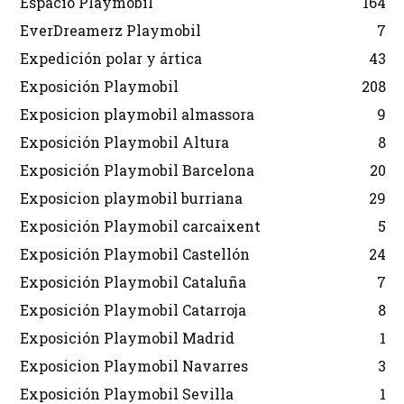
Espacio Playmobil
164
EverDreamerz Playmobil
7
Expedición polar y ártica
43
Exposición Playmobil
208
Exposicion playmobil almassora
9
Exposición Playmobil Altura
8
Exposición Playmobil Barcelona
20
Exposicion playmobil burriana
29
Exposición Playmobil carcaixent
5
Exposición Playmobil Castellón
24
Exposición Playmobil Cataluña
7
Exposición Playmobil Catarroja
8
Exposición Playmobil Madrid
1
Exposicion Playmobil Navarres
3
Exposición Playmobil Sevilla
1