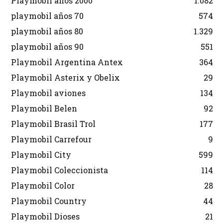
Playmobil años 2000
1.082
playmobil años 70
574
playmobil años 80
1.329
playmobil años 90
551
Playmobil Argentina Antex
364
Playmobil Asterix y Obelix
29
Playmobil aviones
134
Playmobil Belen
92
Playmobil Brasil Trol
177
Playmobil Carrefour
9
Playmobil City
599
Playmobil Coleccionista
114
Playmobil Color
28
Playmobil Country
44
Playmobil Dioses
21