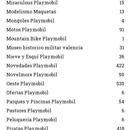
Miraculous Playmobil
15
Modelismo Maquetas
13
Mongoles Playmobil
4
Motos Playmobil
91
Mountain Bike Playmobil
1
Museo historico militar valencia
31
Nieve y Esquí Playmobil
36
Novedades Playmobil
422
Novelmore Playmobil
90
Oeste Playmobil
530
Ofertas Playmobil
6
Parques y Piscinas Playmobil
54
Pastores Playmobil
6
Peluquería Playmobil
6
Piratas Playmobil
418