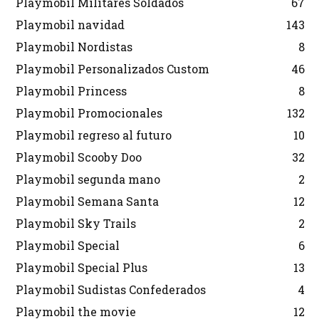
Playmobil Militares Soldados
67
Playmobil navidad
143
Playmobil Nordistas
8
Playmobil Personalizados Custom
46
Playmobil Princess
8
Playmobil Promocionales
132
Playmobil regreso al futuro
10
Playmobil Scooby Doo
32
Playmobil segunda mano
2
Playmobil Semana Santa
12
Playmobil Sky Trails
2
Playmobil Special
6
Playmobil Special Plus
13
Playmobil Sudistas Confederados
4
Playmobil the movie
12