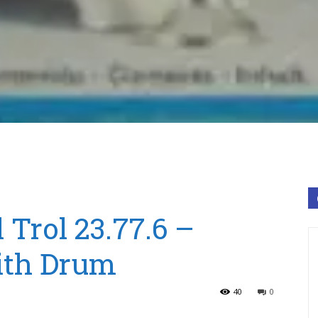
 Trol 23.77.6 –
ith Drum
40
0