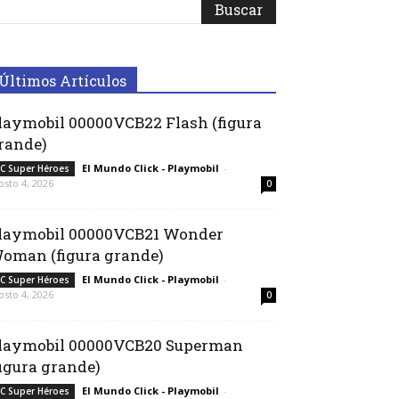
Últimos Artículos
laymobil 00000VCB22 Flash (figura
rande)
El Mundo Click - Playmobil
-
C Super Héroes
osto 4, 2026
0
laymobil 00000VCB21 Wonder
oman (figura grande)
El Mundo Click - Playmobil
-
C Super Héroes
osto 4, 2026
0
laymobil 00000VCB20 Superman
figura grande)
El Mundo Click - Playmobil
-
C Super Héroes