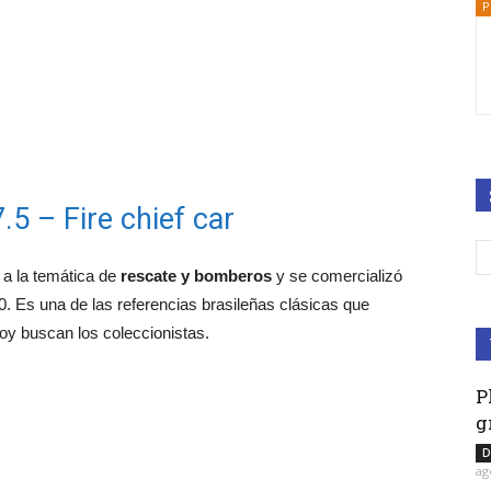
P
.5 – Fire chief car
 a la temática de
rescate y bomberos
y se comercializó
. Es una de las referencias brasileñas clásicas que
hoy buscan los coleccionistas.
P
g
D
ag