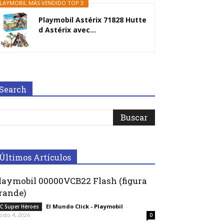
LAYMOBIL MÁS VENDIDO TOP 3
Playmobil Astérix 71828 Hutte
d Astérix avec...
Search
Últimos Artículos
laymobil 00000VCB22 Flash (figura
rande)
El Mundo Click - Playmobil
-
C Super Héroes
osto 4, 2026
0