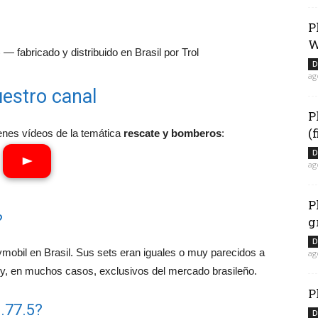
P
W
— fabricado y distribuido en Brasil por Trol
D
ag
estro canal
P
(
enes vídeos de la temática
rescate y bomberos
:
D
ag
P
?
g
D
aymobil en Brasil. Sus sets eran iguales o muy parecidos a
ag
 y, en muchos casos, exclusivos del mercado brasileño.
P
.77.5?
D