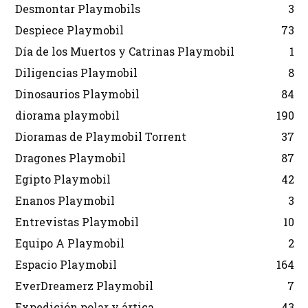
Desmontar Playmobils
3
Despiece Playmobil
73
Día de los Muertos y Catrinas Playmobil
1
Diligencias Playmobil
8
Dinosaurios Playmobil
84
diorama playmobil
190
Dioramas de Playmobil Torrent
37
Dragones Playmobil
87
Egipto Playmobil
42
Enanos Playmobil
3
Entrevistas Playmobil
10
Equipo A Playmobil
2
Espacio Playmobil
164
EverDreamerz Playmobil
7
Expedición polar y ártica
43