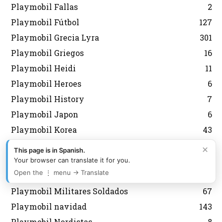
Playmobil Fallas
2
Playmobil Fútbol
127
Playmobil Grecia Lyra
301
Playmobil Griegos
16
Playmobil Heidi
11
Playmobil Heroes
6
Playmobil History
7
Playmobil Japon
6
Playmobil Korea
43
Playmobil Magic
8
×
This page is in Spanish.
Playmobil medieval
12
Your browser can translate it for you.
Open the ⋮ menu → Translate
Playmobil Mexico Aurimat
80
Playmobil Militares Soldados
67
Playmobil navidad
143
Playmobil Nordistas
8