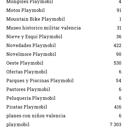
Mongoles Playmobil
4
Motos Playmobil
91
Mountain Bike Playmobil
1
Museo historico militar valencia
31
Nieve y Esquí Playmobil
36
Novedades Playmobil
422
Novelmore Playmobil
90
Oeste Playmobil
530
Ofertas Playmobil
6
Parques y Piscinas Playmobil
54
Pastores Playmobil
6
Peluquería Playmobil
6
Piratas Playmobil
416
planes con niños valencia
6
playmobil
7.303