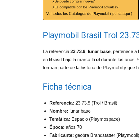
¿Se puede comprar nueva?
¿Es compatible con los Playmobil actuales?
Ver todos los Catálogos de Playmobil ( pulsa aquí )
Playmobil Brasil Trol 23.7
La referencia
23.73.9
,
lunar base
, pertenece a 
en
Brasil
bajo la marca
Trol
durante los años 70
forman parte de la historia de Playmobil y que 
Ficha técnica
Referencia:
23.73.9 (Trol / Brasil)
Nombre:
lunar base
Temática:
Espacio (Playmospace)
Época:
años 70
Fabricante:
geobra Brandstätter (Playmobil) 