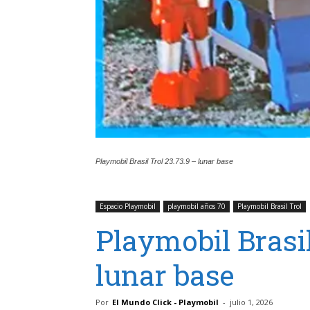
Playmobil Brasil Trol 23.73.9 – lunar base
Espacio Playmobil
playmobil años 70
Playmobil Brasil Trol
Playmobil Brasil
lunar base
Por
El Mundo Click - Playmobil
-
julio 1, 2026