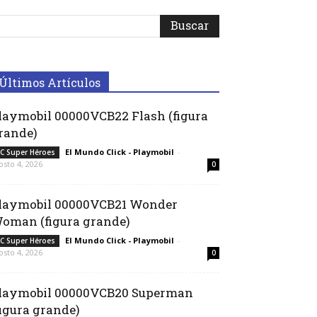
Últimos Artículos
laymobil 00000VCB22 Flash (figura
rande)
El Mundo Click - Playmobil
-
C Super Héroes
osto 4, 2026
0
laymobil 00000VCB21 Wonder
oman (figura grande)
El Mundo Click - Playmobil
-
C Super Héroes
osto 4, 2026
0
laymobil 00000VCB20 Superman
figura grande)