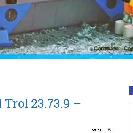
 Trol 23.73.9 –
31
0