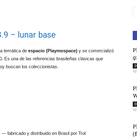
3.9 – lunar base
P
la temática de
espacio (Playmospace)
y se comercializó
g
. Es una de las referencias brasileñas clásicas que
D
hoy buscan los coleccionistas.
ag
P
W
D
ag
P
(
— fabricado y distribuido en Brasil por Trol