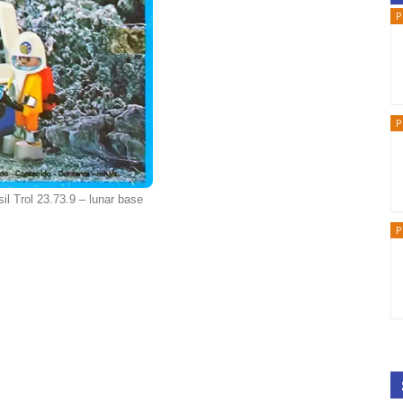
P
P
il Trol 23.73.9 – lunar base
P