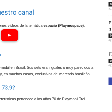
D
ag
estro canal
P
enes vídeos de la temática
espacio (Playmospace)
:
g
D
ag
P
?
D
ag
aymobil en Brasil. Sus sets eran iguales o muy parecidos a
 y, en muchos casos, exclusivos del mercado brasileño.
.73.9?
terísticas pertenece a los años 70 de Playmobil Trol.