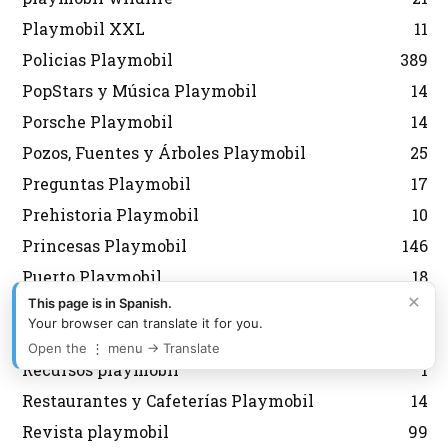
Playmobil XXL
11
Policias Playmobil
389
PopStars y Música Playmobil
14
Porsche Playmobil
14
Pozos, Fuentes y Árboles Playmobil
25
Preguntas Playmobil
17
Prehistoria Playmobil
10
Princesas Playmobil
146
Puerto Playmobil
18
×
This page is in Spanish.
Puzzles Playmobil
14
Your browser can translate it for you.
Quedadas Playmobil
5
Open the ⋮ menu → Translate
Recursos playmobil
1
Restaurantes y Cafeterías Playmobil
14
Revista playmobil
99