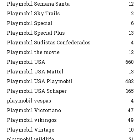
Playmobil Semana Santa
12
Playmobil Sky Trails
2
Playmobil Special
6
Playmobil Special Plus
13
Playmobil Sudistas Confederados
4
Playmobil the movie
12
Playmobil USA
660
Playmobil USA Mattel
13
Playmobil USA Playmobil
482
Playmobil USA Schaper
165
playmobil vespas
4
Playmobil Victoriano
47
Playmobil vikingos
49
Playmobil Vintage
10
playmobil wildlife
21