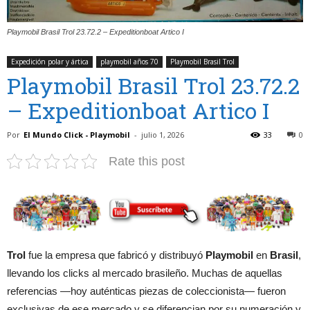
Playmobil Brasil Trol 23.72.2 – Expeditionboat Artico I
Expedición polar y ártica
playmobil años 70
Playmobil Brasil Trol
Playmobil Brasil Trol 23.72.2
– Expeditionboat Artico I
Por
El Mundo Click - Playmobil
-
julio 1, 2026
33
0
Rate this post
Trol
fue la empresa que fabricó y distribuyó
Playmobil
en
Brasil
,
llevando los clicks al mercado brasileño. Muchas de aquellas
referencias —hoy auténticas piezas de coleccionista— fueron
exclusivas de ese mercado y se diferencian por su numeración y,