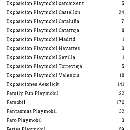
Exposición Playmobil carcaixent
5
Exposición Playmobil Castellón
24
Exposición Playmobil Cataluña
7
Exposición Playmobil Catarroja
8
Exposición Playmobil Madrid
1
Exposicion Playmobil Navarres
3
Exposición Playmobil Sevilla
1
Exposición Playmobil Torrevieja
5
Exposición Playmobil Valencia
18
Exposiciones Aesclick
141
Family Fun Playmobil
22
Famobil
176
Fantasmas Playmobil
32
Faro Playmobil
3
Ferias Playmobil
69