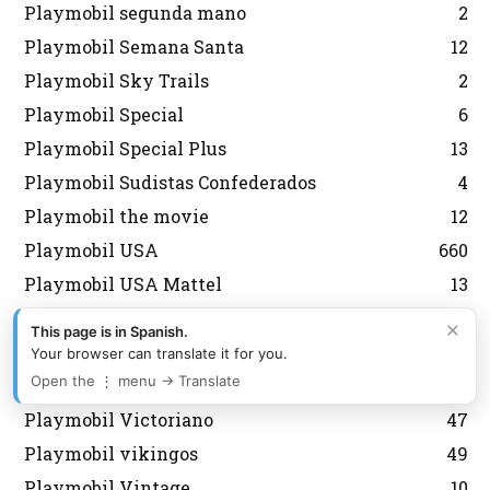
Playmobil segunda mano
2
Playmobil Semana Santa
12
Playmobil Sky Trails
2
Playmobil Special
6
Playmobil Special Plus
13
Playmobil Sudistas Confederados
4
Playmobil the movie
12
Playmobil USA
660
Playmobil USA Mattel
13
Playmobil USA Playmobil
482
×
This page is in Spanish.
Playmobil USA Schaper
165
Your browser can translate it for you.
Open the ⋮ menu → Translate
playmobil vespas
4
Playmobil Victoriano
47
Playmobil vikingos
49
Playmobil Vintage
10