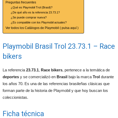
Preguntas frecuentes
¿Qué es Playmobil Trol (Brasil)?
¿De qué año es la referencia 23.73.1?
¿Se puede comprar nueva?
¿Es compatible con los Playmobil actuales?
Ver todos los Catálogos de Playmobil ( pulsa aquí )
Playmobil Brasil Trol 23.73.1 – Race
bikers
La referencia
23.73.1
,
Race bikers
, pertenece a la temática de
deportes
y se comercializó en
Brasil
bajo la marca
Trol
durante
los años 70. Es una de las referencias brasileñas clásicas que
forman parte de la historia de Playmobil y que hoy buscan los
coleccionistas.
Ficha técnica