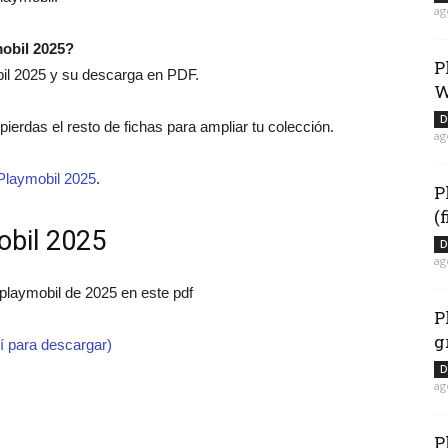
ag
mobil 2025?
P
bil 2025 y su descarga en PDF.
W
D
 pierdas el resto de fichas para ampliar tu colección.
ag
Playmobil 2025
.
P
(
obil 2025
D
ag
 playmobil de 2025 en este pdf
P
g
í para descargar)
D
ag
P