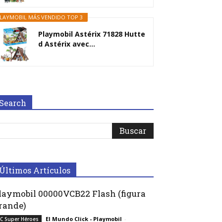
LAYMOBIL MÁS VENDIDO TOP 3
Playmobil Astérix 71828 Hutte
d Astérix avec...
Search
Últimos Artículos
laymobil 00000VCB22 Flash (figura
rande)
El Mundo Click - Playmobil
-
C Super Héroes