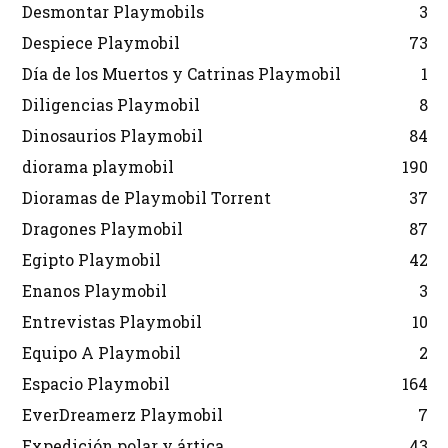
Desmontar Playmobils
3
Despiece Playmobil
73
Día de los Muertos y Catrinas Playmobil
1
Diligencias Playmobil
8
Dinosaurios Playmobil
84
diorama playmobil
190
Dioramas de Playmobil Torrent
37
Dragones Playmobil
87
Egipto Playmobil
42
Enanos Playmobil
3
Entrevistas Playmobil
10
Equipo A Playmobil
2
Espacio Playmobil
164
EverDreamerz Playmobil
7
Expedición polar y ártica
43