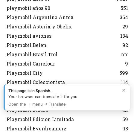
playmobil años 90
551
Playmobil Argentina Antex
364
Playmobil Asterix y Obelix
29
Playmobil aviones
134
Playmobil Belen
92
Playmobil Brasil Trol
177
Playmobil Carrefour
9
Playmobil City
599
Playmobil Coleccionista
114
×
Playmobil Color
28
This page is in Spanish.
Your browser can translate it for you.
Playmobil Country
44
Open the ⋮ menu → Translate
Playmobil Dioses
21
Playmobil Edicion Limitada
59
Playmobil Everdreamerz
13