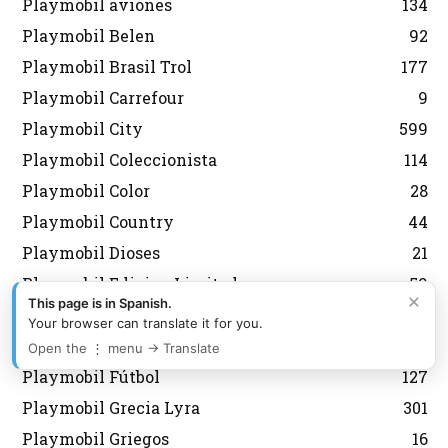
Playmobil aviones
134
Playmobil Belen
92
Playmobil Brasil Trol
177
Playmobil Carrefour
9
Playmobil City
599
Playmobil Coleccionista
114
Playmobil Color
28
Playmobil Country
44
Playmobil Dioses
21
Playmobil Edicion Limitada
59
×
This page is in Spanish.
Playmobil Everdreamerz
13
Your browser can translate it for you.
Playmobil Fallas
2
Open the ⋮ menu → Translate
Playmobil Fútbol
127
Playmobil Grecia Lyra
301
Playmobil Griegos
16