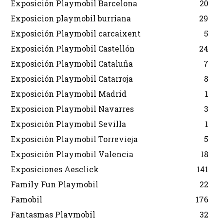
Exposición Playmobil Barcelona
20
Exposicion playmobil burriana
29
Exposición Playmobil carcaixent
5
Exposición Playmobil Castellón
24
Exposición Playmobil Cataluña
7
Exposición Playmobil Catarroja
8
Exposición Playmobil Madrid
1
Exposicion Playmobil Navarres
3
Exposición Playmobil Sevilla
1
Exposición Playmobil Torrevieja
5
Exposición Playmobil Valencia
18
Exposiciones Aesclick
141
Family Fun Playmobil
22
Famobil
176
Fantasmas Playmobil
32