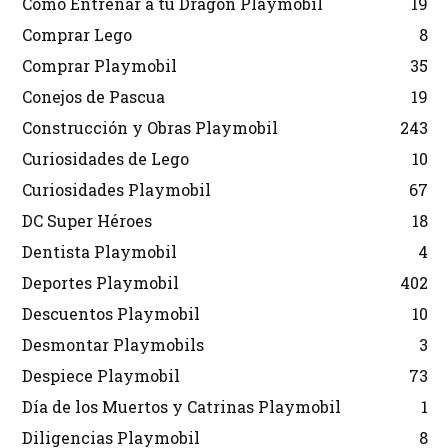
Cómo Entrenar a tu Dragón Playmobil
19
Comprar Lego
8
Comprar Playmobil
35
Conejos de Pascua
19
Construcción y Obras Playmobil
243
Curiosidades de Lego
10
Curiosidades Playmobil
67
DC Super Héroes
18
Dentista Playmobil
4
Deportes Playmobil
402
Descuentos Playmobil
10
Desmontar Playmobils
3
Despiece Playmobil
73
Día de los Muertos y Catrinas Playmobil
1
Diligencias Playmobil
8