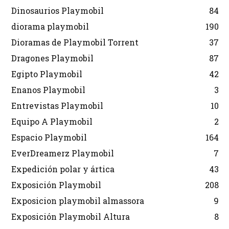
Dinosaurios Playmobil
84
diorama playmobil
190
Dioramas de Playmobil Torrent
37
Dragones Playmobil
87
Egipto Playmobil
42
Enanos Playmobil
3
Entrevistas Playmobil
10
Equipo A Playmobil
2
Espacio Playmobil
164
EverDreamerz Playmobil
7
Expedición polar y ártica
43
Exposición Playmobil
208
Exposicion playmobil almassora
9
Exposición Playmobil Altura
8