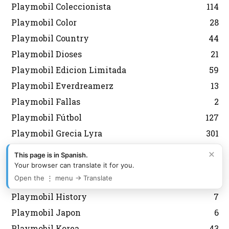
Playmobil Coleccionista
114
Playmobil Color
28
Playmobil Country
44
Playmobil Dioses
21
Playmobil Edicion Limitada
59
Playmobil Everdreamerz
13
Playmobil Fallas
2
Playmobil Fútbol
127
Playmobil Grecia Lyra
301
Playmobil Griegos
16
×
This page is in Spanish.
Playmobil Heidi
11
Your browser can translate it for you.
Open the ⋮ menu → Translate
Playmobil Heroes
6
Playmobil History
7
Playmobil Japon
6
Playmobil Korea
43