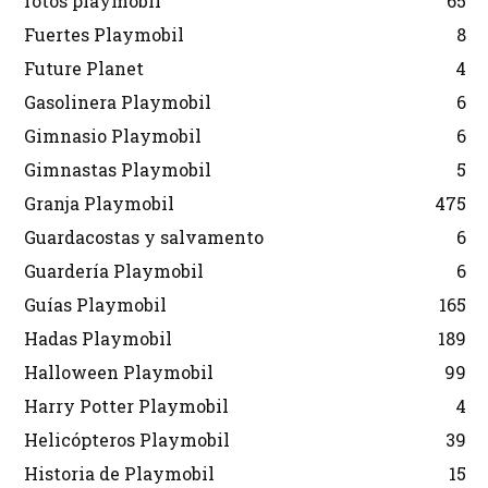
fotos playmobil
65
Fuertes Playmobil
8
Future Planet
4
Gasolinera Playmobil
6
Gimnasio Playmobil
6
Gimnastas Playmobil
5
Granja Playmobil
475
Guardacostas y salvamento
6
Guardería Playmobil
6
Guías Playmobil
165
Hadas Playmobil
189
Halloween Playmobil
99
Harry Potter Playmobil
4
Helicópteros Playmobil
39
Historia de Playmobil
15