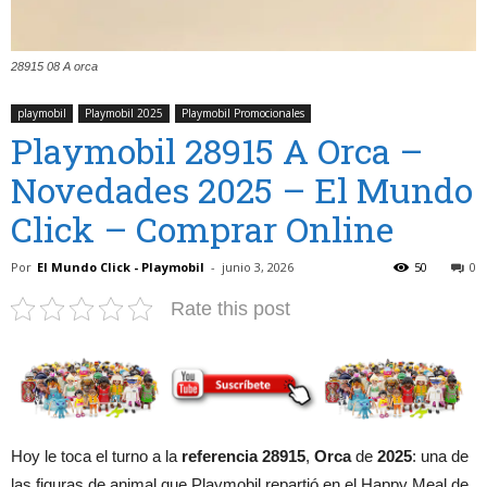
28915 08 A orca
playmobil
Playmobil 2025
Playmobil Promocionales
Playmobil 28915 A Orca –
Novedades 2025 – El Mundo
Click – Comprar Online
Por
El Mundo Click - Playmobil
-
junio 3, 2026
50
0
Rate this post
Hoy le toca el turno a la
referencia 28915
,
Orca
de
2025
: una de
las figuras de animal que Playmobil repartió en el Happy Meal de