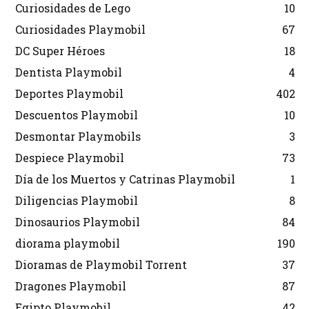
Curiosidades de Lego
10
Curiosidades Playmobil
67
DC Super Héroes
18
Dentista Playmobil
4
Deportes Playmobil
402
Descuentos Playmobil
10
Desmontar Playmobils
3
Despiece Playmobil
73
Día de los Muertos y Catrinas Playmobil
1
Diligencias Playmobil
8
Dinosaurios Playmobil
84
diorama playmobil
190
Dioramas de Playmobil Torrent
37
Dragones Playmobil
87
Egipto Playmobil
42