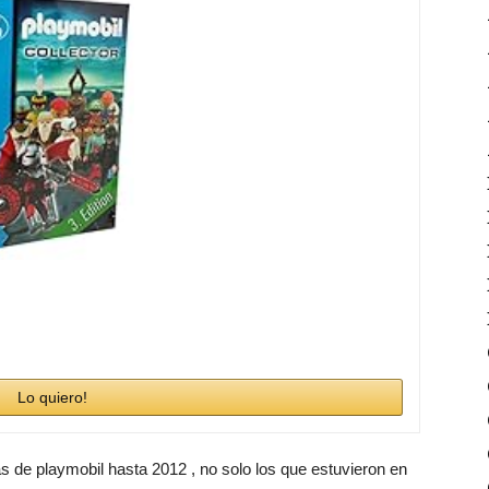
Lo quiero!
as de playmobil hasta 2012 , no solo los que estuvieron en