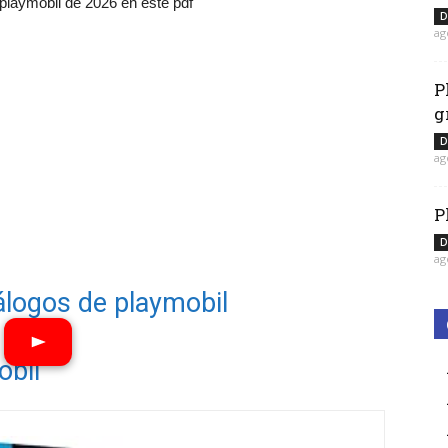
 playmobil de 2026 en este pdf
D
ag
P
g
D
ag
P
D
ag
álogos de playmobil
obil
Ver vídeos