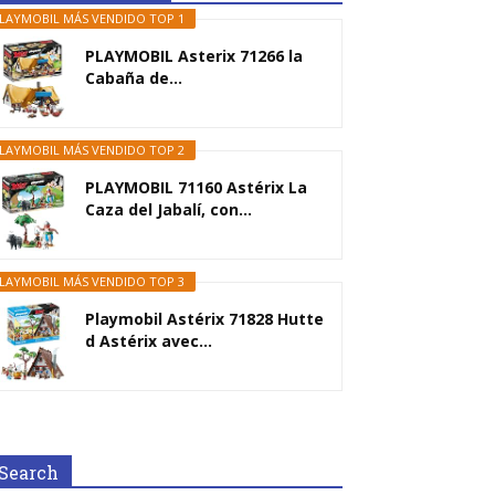
LAYMOBIL MÁS VENDIDO TOP 1
PLAYMOBIL Asterix 71266 la
Cabaña de...
LAYMOBIL MÁS VENDIDO TOP 2
PLAYMOBIL 71160 Astérix La
Caza del Jabalí, con...
LAYMOBIL MÁS VENDIDO TOP 3
Playmobil Astérix 71828 Hutte
d Astérix avec...
Search