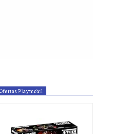
Ofertas Playmobil