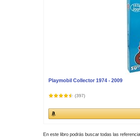
Playmobil Collector 1974 - 2009
(397)
En este libro podrás buscar todas las referenci