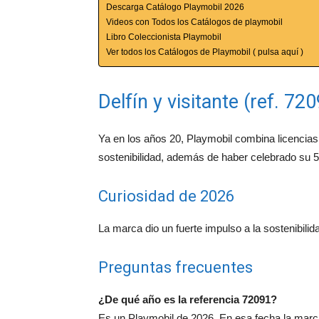
Descarga Catálogo Playmobil 2026
Videos con Todos los Catálogos de playmobil
Libro Coleccionista Playmobil
Ver todos los Catálogos de Playmobil ( pulsa aquí )
Delfín y visitante (ref. 7
Ya en los años 20, Playmobil combina licencias 
sostenibilidad, además de haber celebrado su 5
Curiosidad de 2026
La marca dio un fuerte impulso a la sostenibilid
Preguntas frecuentes
¿De qué año es la referencia 72091?
Es un Playmobil de 2026. En esa fecha la mar