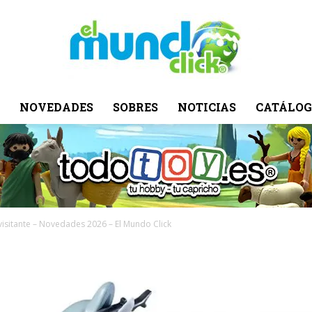
NOVEDADES
SOBRES
NOTICIAS
CATÁLOG
El
Mundo
visitante – Novedades 2026 – El Mundo Click
Click