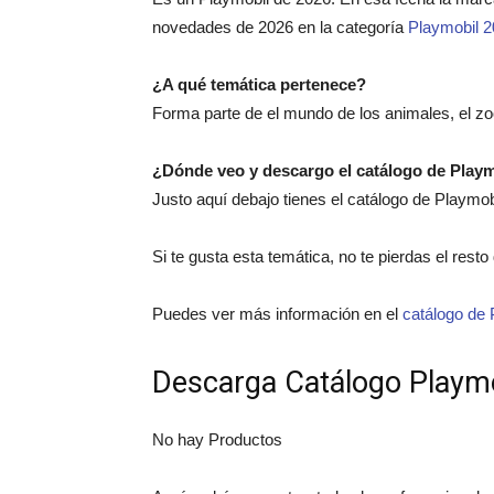
novedades de 2026 en la categoría
Playmobil 
¿A qué temática pertenece?
Forma parte de el mundo de los animales, el zoo
¿Dónde veo y descargo el catálogo de Play
Justo aquí debajo tienes el catálogo de Playmo
Si te gusta esta temática, no te pierdas el rest
Puedes ver más información en el
catálogo de 
Descarga Catálogo Playm
No hay Productos