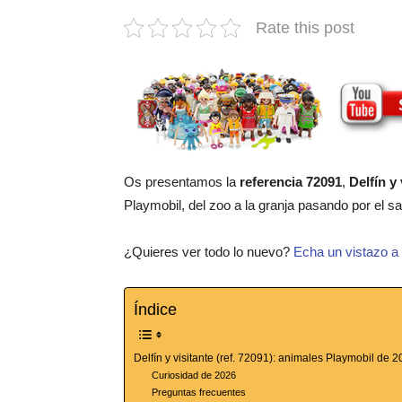
Rate this post
Os presentamos la
referencia 72091
,
Delfín y 
Playmobil, del zoo a la granja pasando por el saf
¿Quieres ver todo lo nuevo?
Echa un vistazo a
Índice
Delfín y visitante (ref. 72091): animales Playmobil de 
Curiosidad de 2026
Preguntas frecuentes