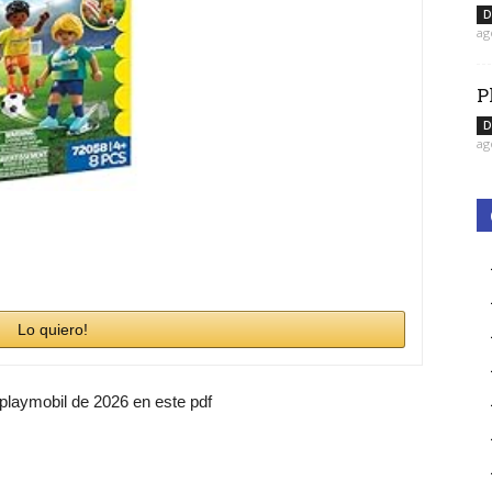
D
ag
P
D
ag
Lo quiero!
 playmobil de 2026 en este pdf