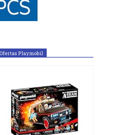
Ofertas Playmobil