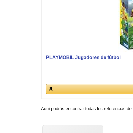
PLAYMOBIL Jugadores de fútbol
Aquí podrás encontrar todas los referencias de