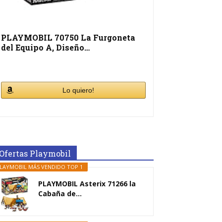
PLAYMOBIL 70750 La Furgoneta
del Equipo A, Diseño…
Lo quiero!
Ofertas Playmobil
LAYMOBIL MÁS VENDIDO TOP 1
PLAYMOBIL Asterix 71266 la
Cabaña de...