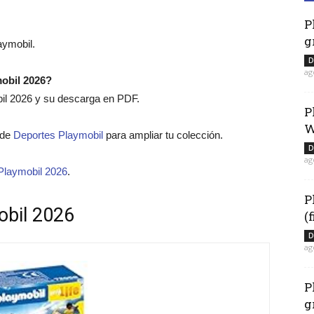
P
g
aymobil.
D
ag
mobil 2026?
bil 2026 y su descarga en PDF.
P
W
o de
Deportes Playmobil
para ampliar tu colección.
D
ag
Playmobil 2026
.
P
obil 2026
(
D
ag
P
g