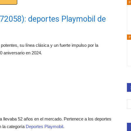
P
 72058): deportes Playmobil de
P
potentes, su línea clásica y un fuerte impulso por la
0 aniversario en 2024.
a llevaba 52 años en el mercado. Pertenece a los deportes
n la categoría
Deportes Playmobil
.