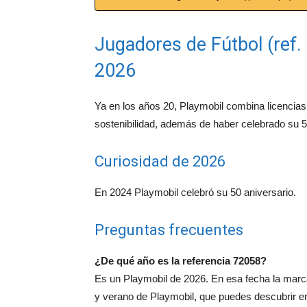
Jugadores de Fútbol (ref.
2026
Ya en los años 20, Playmobil combina licencias 
sostenibilidad, además de haber celebrado su 5
Curiosidad de 2026
En 2024 Playmobil celebró su 50 aniversario.
Preguntas frecuentes
¿De qué año es la referencia 72058?
Es un Playmobil de 2026. En esa fecha la marc
y verano de Playmobil, que puedes descubrir e