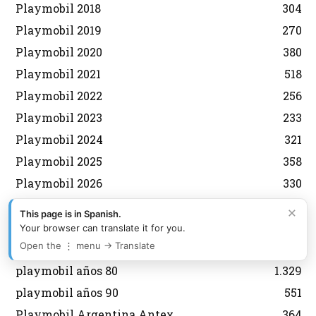
Playmobil 2018
304
Playmobil 2019
270
Playmobil 2020
380
Playmobil 2021
518
Playmobil 2022
256
Playmobil 2023
233
Playmobil 2024
321
Playmobil 2025
358
Playmobil 2026
330
playmobil animales
200
×
This page is in Spanish.
Playmobil años 2000
1.082
Your browser can translate it for you.
Open the ⋮ menu → Translate
playmobil años 70
574
playmobil años 80
1.329
playmobil años 90
551
Playmobil Argentina Antex
364