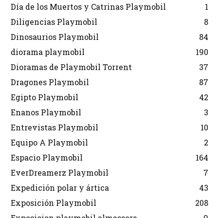
Día de los Muertos y Catrinas Playmobil
1
Diligencias Playmobil
8
Dinosaurios Playmobil
84
diorama playmobil
190
Dioramas de Playmobil Torrent
37
Dragones Playmobil
87
Egipto Playmobil
42
Enanos Playmobil
3
Entrevistas Playmobil
10
Equipo A Playmobil
2
Espacio Playmobil
164
EverDreamerz Playmobil
7
Expedición polar y ártica
43
Exposición Playmobil
208
Exposicion playmobil almassora
9