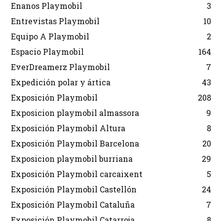
Enanos Playmobil
3
Entrevistas Playmobil
10
Equipo A Playmobil
2
Espacio Playmobil
164
EverDreamerz Playmobil
7
Expedición polar y ártica
43
Exposición Playmobil
208
Exposicion playmobil almassora
9
Exposición Playmobil Altura
8
Exposición Playmobil Barcelona
20
Exposicion playmobil burriana
29
Exposición Playmobil carcaixent
5
Exposición Playmobil Castellón
24
Exposición Playmobil Cataluña
7
Exposición Playmobil Catarroja
8