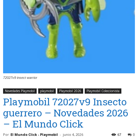
72027v9 insect warrior
Novedades Playmobil
playmobil
Playmobil 2026
Playmobil Coleccionista
Playmobil 72027v9 Insecto
guerrero – Novedades 2026
– El Mundo Click
Por
El Mundo Click - Playmobil
-
junio 4, 2026
67
0