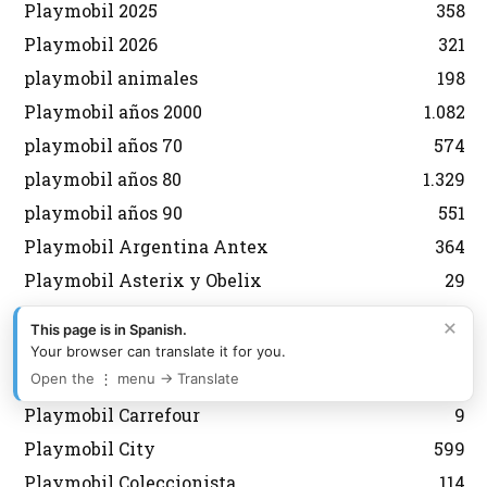
Playmobil 2025
358
Playmobil 2026
321
playmobil animales
198
Playmobil años 2000
1.082
playmobil años 70
574
playmobil años 80
1.329
playmobil años 90
551
Playmobil Argentina Antex
364
Playmobil Asterix y Obelix
29
Playmobil aviones
134
×
This page is in Spanish.
Playmobil Belen
92
Your browser can translate it for you.
Playmobil Brasil Trol
177
Open the ⋮ menu → Translate
Playmobil Carrefour
9
Playmobil City
599
Playmobil Coleccionista
114