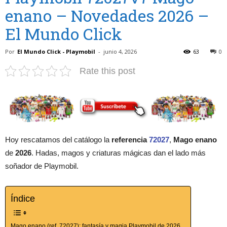
enano – Novedades 2026 –
El Mundo Click
Por
El Mundo Click - Playmobil
-
junio 4, 2026
63
0
Rate this post
Hoy rescatamos del catálogo la
referencia
72027
,
Mago enano
de
2026
. Hadas, magos y criaturas mágicas dan el lado más
soñador de Playmobil.
Índice
Mago enano (ref. 72027): fantasía y magia Playmobil de 2026