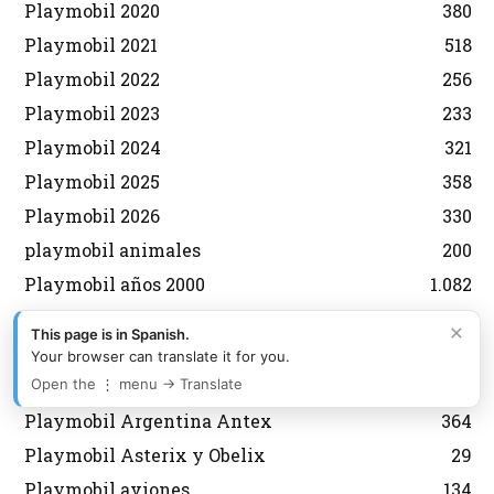
Playmobil 2020
380
Playmobil 2021
518
Playmobil 2022
256
Playmobil 2023
233
Playmobil 2024
321
Playmobil 2025
358
Playmobil 2026
330
playmobil animales
200
Playmobil años 2000
1.082
playmobil años 70
574
×
This page is in Spanish.
playmobil años 80
1.329
Your browser can translate it for you.
playmobil años 90
551
Open the ⋮ menu → Translate
Playmobil Argentina Antex
364
Playmobil Asterix y Obelix
29
Playmobil aviones
134