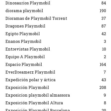
Dinosaurios Playmobil
84
diorama playmobil
190
Dioramas de Playmobil Torrent
37
Dragones Playmobil
87
Egipto Playmobil
42
Enanos Playmobil
3
Entrevistas Playmobil
10
Equipo A Playmobil
2
Espacio Playmobil
164
EverDreamerz Playmobil
7
Expedición polar y ártica
43
Exposición Playmobil
208
Exposicion playmobil almassora
9
Exposición Playmobil Altura
8
Exposición Playmobil Barcelona
20