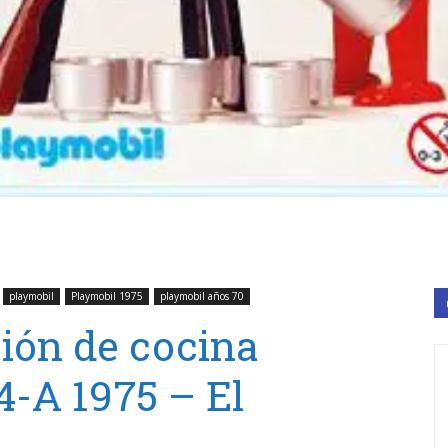
playmobil
Playmobil 1975
playmobil años 70
ión de cocina
-A 1975 – El