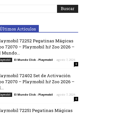
Últimos Artículos
laymobil 72252 Pegatinas Mágicas
oo 72070 – Playmobil hi! Zoo 2026 –
l Mundo...
El Mundo Click - Playmobil
-
agosto 7, 2026
laymobil
0
laymobil 72402 Set de Activación
oo 72070 – Playmobil hi! Zoo 2026 –
...
El Mundo Click - Playmobil
-
agosto 7, 2026
laymobil
0
laymobil 72251 Pegatinas Mágicas