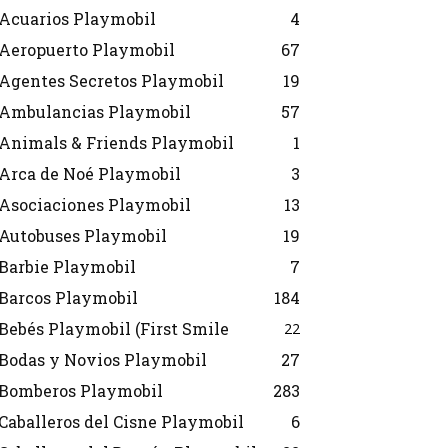
Acuarios Playmobil
4
Aeropuerto Playmobil
67
Agentes Secretos Playmobil
19
Ambulancias Playmobil
57
Animals & Friends Playmobil
1
Arca de Noé Playmobil
3
Asociaciones Playmobil
13
Autobuses Playmobil
19
Barbie Playmobil
7
Barcos Playmobil
184
Bebés Playmobil (First Smile
22
Bodas y Novios Playmobil
27
Bomberos Playmobil
283
Caballeros del Cisne Playmobil
6