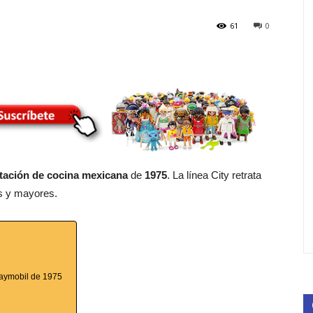
61
0
tación de cocina mexicana
de
1975
. La línea City retrata
os y mayores.
Playmobil de 1975