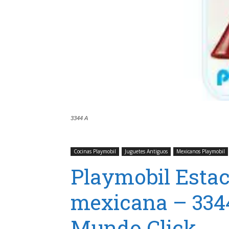
3344 A
Cocinas Playmobil
Juguetes Antiguos
Mexicanos Playmobil
Playmobil Estac
mexicana – 3344
Mundo Click