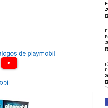
P
2
p
P
P
2
p
álogos de playmobil
P
P
2
Ver vídeos
obil
P
ag