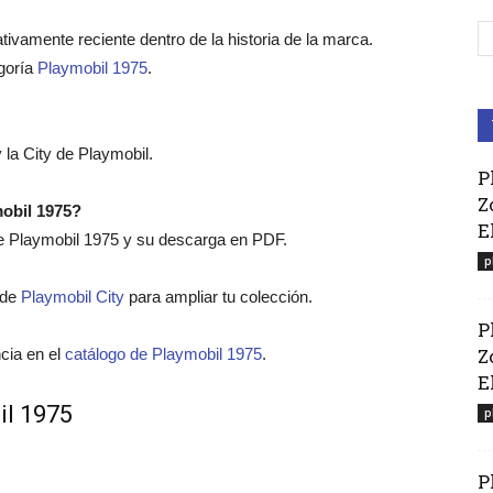
tivamente reciente dentro de la historia de la marca.
goría
Playmobil 1975
.
 la City de Playmobil.
P
Z
mobil 1975?
E
 de Playmobil 1975 y su descarga en PDF.
p
o de
Playmobil City
para ampliar tu colección.
P
Z
cia en el
catálogo de Playmobil 1975
.
El
il 1975
p
P