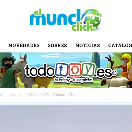
NOVEDADES
SOBRES
NOTICIAS
CATÁLOG
El
Mundo
ocina mexicana – 3344-A 1975 – El Mundo Click
Click