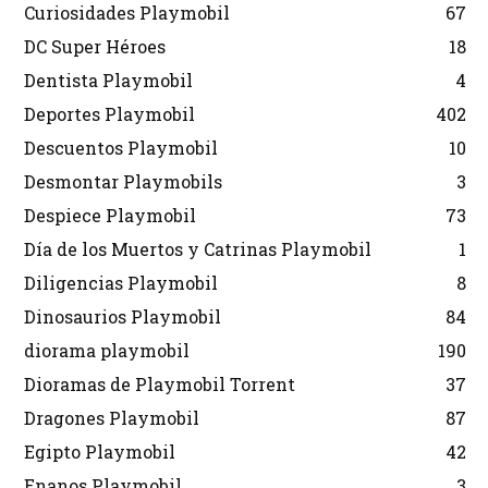
Curiosidades Playmobil
67
DC Super Héroes
18
Dentista Playmobil
4
Deportes Playmobil
402
Descuentos Playmobil
10
Desmontar Playmobils
3
Despiece Playmobil
73
Día de los Muertos y Catrinas Playmobil
1
Diligencias Playmobil
8
Dinosaurios Playmobil
84
diorama playmobil
190
Dioramas de Playmobil Torrent
37
Dragones Playmobil
87
Egipto Playmobil
42
Enanos Playmobil
3