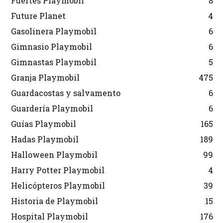
Fuertes Playmobil
8
Future Planet
4
Gasolinera Playmobil
6
Gimnasio Playmobil
6
Gimnastas Playmobil
5
Granja Playmobil
475
Guardacostas y salvamento
6
Guardería Playmobil
6
Guías Playmobil
165
Hadas Playmobil
189
Halloween Playmobil
99
Harry Potter Playmobil
4
Helicópteros Playmobil
39
Historia de Playmobil
15
Hospital Playmobil
176