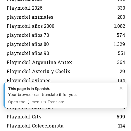
Playmobil 2026
330
playmobil animales
200
Playmobil años 2000
1.082
playmobil años 70
574
playmobil años 80
1.329
playmobil años 90
551
Playmobil Argentina Antex
364
Playmobil Asterix y Obelix
29
Playmobil aviones
134
×
This page is in Spanish.
Playmobil Belen
92
Your browser can translate it for you.
Playmobil Brasil Trol
177
Open the ⋮ menu → Translate
Playmobil Carrefour
9
Playmobil City
599
Playmobil Coleccionista
114