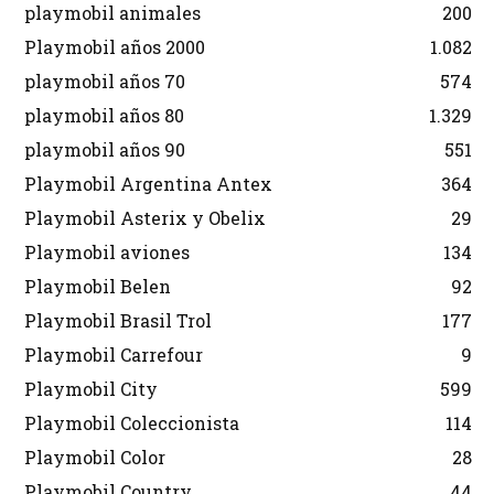
playmobil animales
200
Playmobil años 2000
1.082
playmobil años 70
574
playmobil años 80
1.329
playmobil años 90
551
Playmobil Argentina Antex
364
Playmobil Asterix y Obelix
29
Playmobil aviones
134
Playmobil Belen
92
Playmobil Brasil Trol
177
Playmobil Carrefour
9
Playmobil City
599
Playmobil Coleccionista
114
Playmobil Color
28
Playmobil Country
44