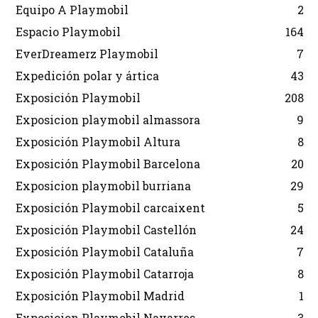
Equipo A Playmobil
2
Espacio Playmobil
164
EverDreamerz Playmobil
7
Expedición polar y ártica
43
Exposición Playmobil
208
Exposicion playmobil almassora
9
Exposición Playmobil Altura
8
Exposición Playmobil Barcelona
20
Exposicion playmobil burriana
29
Exposición Playmobil carcaixent
5
Exposición Playmobil Castellón
24
Exposición Playmobil Cataluña
7
Exposición Playmobil Catarroja
8
Exposición Playmobil Madrid
1
Exposicion Playmobil Navarres
3