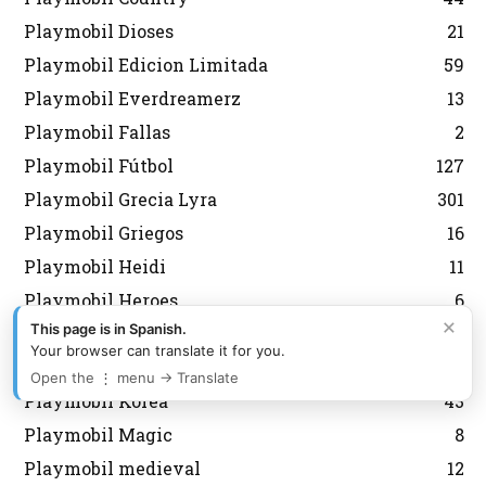
Playmobil Dioses
21
Playmobil Edicion Limitada
59
Playmobil Everdreamerz
13
Playmobil Fallas
2
Playmobil Fútbol
127
Playmobil Grecia Lyra
301
Playmobil Griegos
16
Playmobil Heidi
11
Playmobil Heroes
6
×
This page is in Spanish.
Playmobil History
7
Your browser can translate it for you.
Playmobil Japon
6
Open the ⋮ menu → Translate
Playmobil Korea
43
Playmobil Magic
8
Playmobil medieval
12