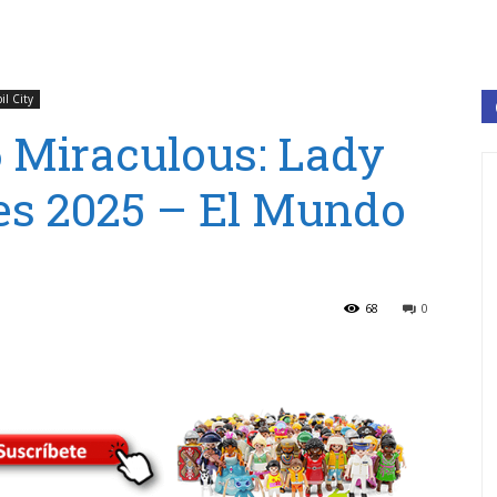
il City
 Miraculous: Lady
es 2025 – El Mundo
68
0