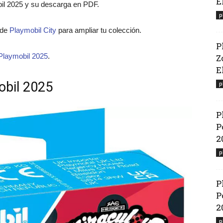
E
bil 2025 y su descarga en PDF.
p
o de
Playmobil City
para ampliar tu colección.
P
Playmobil 2025
.
Z
El
obil 2025
p
P
P
2
p
P
P
2
p