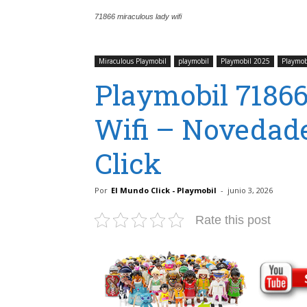
71866 miraculous lady wifi
Miraculous Playmobil
playmobil
Playmobil 2025
Playmob
Playmobil 71866
Wifi – Novedad
Click
Por
El Mundo Click - Playmobil
-
junio 3, 2026
Rate this post