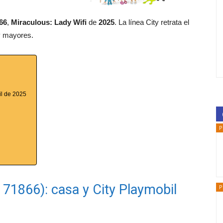
66
,
Miraculous: Lady Wifi
de
2025
. La línea City retrata el
y mayores.
il de 2025
P
. 71866): casa y City Playmobil
P