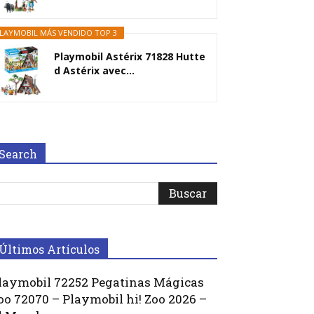
LAYMOBIL MÁS VENDIDO TOP 3
Playmobil Astérix 71828 Hutte
d Astérix avec...
Search
Últimos Artículos
laymobil 72252 Pegatinas Mágicas
oo 72070 – Playmobil hi! Zoo 2026 –