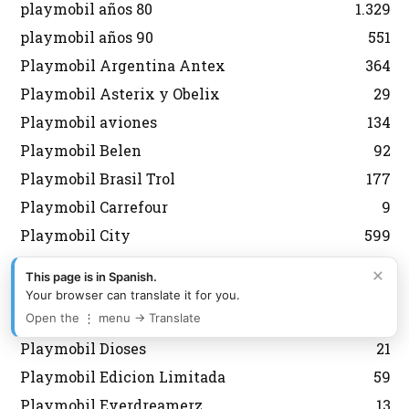
playmobil años 80
1.329
playmobil años 90
551
Playmobil Argentina Antex
364
Playmobil Asterix y Obelix
29
Playmobil aviones
134
Playmobil Belen
92
Playmobil Brasil Trol
177
Playmobil Carrefour
9
Playmobil City
599
Playmobil Coleccionista
114
×
This page is in Spanish.
Playmobil Color
28
Your browser can translate it for you.
Open the ⋮ menu → Translate
Playmobil Country
44
Playmobil Dioses
21
Playmobil Edicion Limitada
59
Playmobil Everdreamerz
13