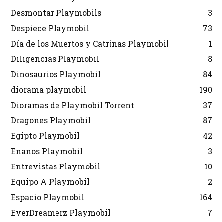
Desmontar Playmobils
3
Despiece Playmobil
73
Día de los Muertos y Catrinas Playmobil
1
Diligencias Playmobil
8
Dinosaurios Playmobil
84
diorama playmobil
190
Dioramas de Playmobil Torrent
37
Dragones Playmobil
87
Egipto Playmobil
42
Enanos Playmobil
3
Entrevistas Playmobil
10
Equipo A Playmobil
2
Espacio Playmobil
164
EverDreamerz Playmobil
7