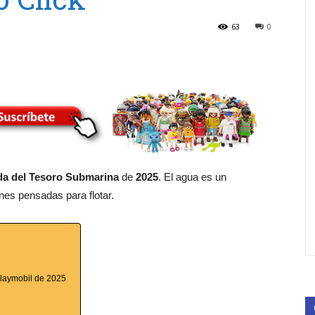
63
0
a del Tesoro Submarina
de
2025
. El agua es un
nes pensadas para flotar.
Playmobil de 2025