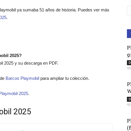
Playmobil ya sumaba 51 años de historia. Puedes ver más
2025
.
P
g
mobil 2025?
D
bil 2025 y su descarga en PDF.
ag
o de
Barcos Playmobil
para ampliar tu colección.
P
W
Playmobil 2025
.
D
ag
obil 2025
P
(