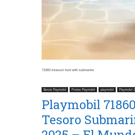
71860 treasure hunt with submarine
Barcos Playmobil
Piratas Playmobil
playmobil
Playmobil 
Playmobil 7186
Tesoro Submari
2025 – El Mundo