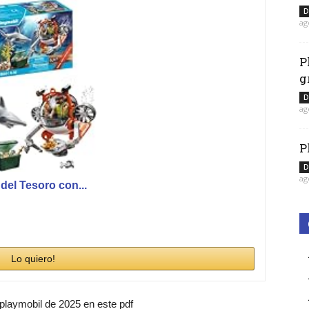
D
ag
P
g
D
ag
P
D
ag
el Tesoro con...
Lo quiero!
 playmobil de 2025 en este pdf