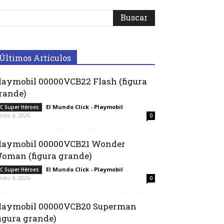
Últimos Artículos
laymobil 00000VCB22 Flash (figura
rande)
El Mundo Click - Playmobil
-
C Super Héroes
osto 4, 2026
0
laymobil 00000VCB21 Wonder
oman (figura grande)
El Mundo Click - Playmobil
-
C Super Héroes
osto 4, 2026
0
laymobil 00000VCB20 Superman
figura grande)