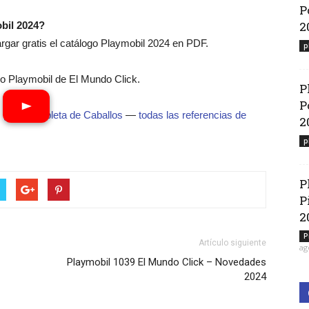
P
2
bil 2024?
ar gratis el catálogo Playmobil 2024 en PDF.
p
 Playmobil de El Mundo Click.
P
P
·
guía completa de Caballos
—
todas las referencias de
2
p
P
P
2
P
Artículo siguiente
ag
Playmobil 1039 El Mundo Click – Novedades
2024