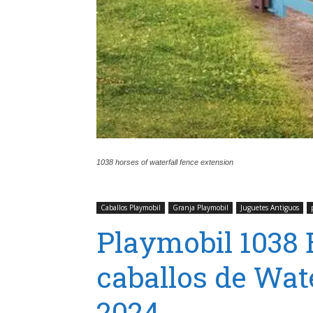
1038 horses of waterfall fence extension
Caballos Playmobil
Granja Playmobil
Juguetes Antiguos
Playmobil 1038 
caballos de Wat
2024