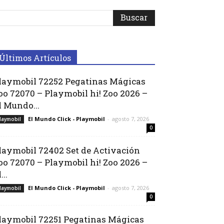
Últimos Artículos
laymobil 72252 Pegatinas Mágicas
oo 72070 – Playmobil hi! Zoo 2026 –
l Mundo...
El Mundo Click - Playmobil
-
agosto 7, 2026
laymobil
0
laymobil 72402 Set de Activación
oo 72070 – Playmobil hi! Zoo 2026 –
...
El Mundo Click - Playmobil
-
agosto 7, 2026
laymobil
0
laymobil 72251 Pegatinas Mágicas