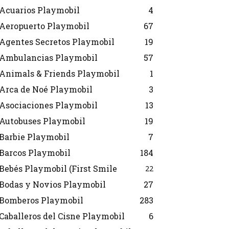
Acuarios Playmobil
4
Aeropuerto Playmobil
67
Agentes Secretos Playmobil
19
Ambulancias Playmobil
57
Animals & Friends Playmobil
1
Arca de Noé Playmobil
3
Asociaciones Playmobil
13
Autobuses Playmobil
19
Barbie Playmobil
7
Barcos Playmobil
184
Bebés Playmobil (First Smile
22
Bodas y Novios Playmobil
27
Bomberos Playmobil
283
Caballeros del Cisne Playmobil
6