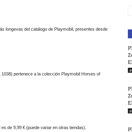
más longevas del catálogo de Playmobil, presentes desde
P
Z
E
p
ia 1038) pertenece a la colección Playmobil Horses of
P
Z
El
p
l es de 9,99 € (puede variar en otras tiendas).
P