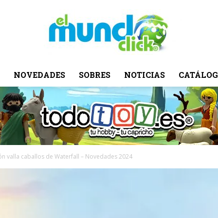
NOVEDADES
SOBRES
NOTICIAS
CATÁLOG
El
Mundo
ón valla caballos de Waterfall – Novedades 2024
Click