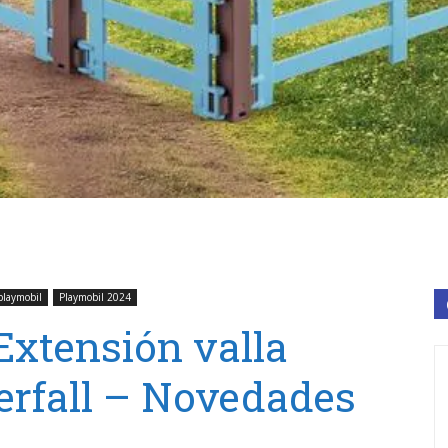
playmobil
Playmobil 2024
Extensión valla
erfall – Novedades