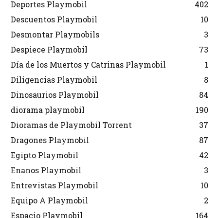
Deportes Playmobil
402
Descuentos Playmobil
10
Desmontar Playmobils
3
Despiece Playmobil
73
Día de los Muertos y Catrinas Playmobil
1
Diligencias Playmobil
8
Dinosaurios Playmobil
84
diorama playmobil
190
Dioramas de Playmobil Torrent
37
Dragones Playmobil
87
Egipto Playmobil
42
Enanos Playmobil
3
Entrevistas Playmobil
10
Equipo A Playmobil
2
Espacio Playmobil
164