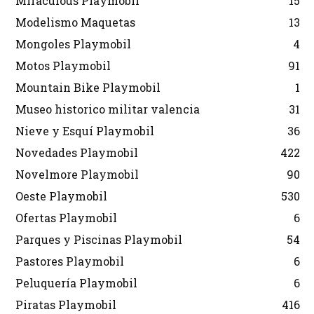
Miraculous Playmobil
15
Modelismo Maquetas
13
Mongoles Playmobil
4
Motos Playmobil
91
Mountain Bike Playmobil
1
Museo historico militar valencia
31
Nieve y Esquí Playmobil
36
Novedades Playmobil
422
Novelmore Playmobil
90
Oeste Playmobil
530
Ofertas Playmobil
6
Parques y Piscinas Playmobil
54
Pastores Playmobil
6
Peluquería Playmobil
6
Piratas Playmobil
416