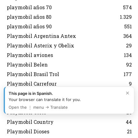
playmobil años 70
574
playmobil años 80
1.329
playmobil años 90
551
Playmobil Argentina Antex
364
Playmobil Asterix y Obelix
29
Playmobil aviones
134
Playmobil Belen
92
Playmobil Brasil Trol
177
Playmobil Carrefour
9
×
Playmobil City
599
This page is in Spanish.
Your browser can translate it for you.
Playmobil Coleccionista
114
Open the ⋮ menu → Translate
Playmobil Color
28
Playmobil Country
44
Playmobil Dioses
21