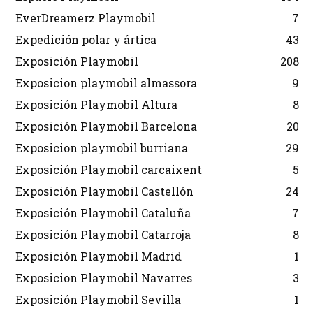
EverDreamerz Playmobil
7
Expedición polar y ártica
43
Exposición Playmobil
208
Exposicion playmobil almassora
9
Exposición Playmobil Altura
8
Exposición Playmobil Barcelona
20
Exposicion playmobil burriana
29
Exposición Playmobil carcaixent
5
Exposición Playmobil Castellón
24
Exposición Playmobil Cataluña
7
Exposición Playmobil Catarroja
8
Exposición Playmobil Madrid
1
Exposicion Playmobil Navarres
3
Exposición Playmobil Sevilla
1