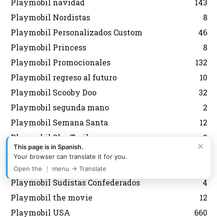
Playmobil navidad
143
Playmobil Nordistas
8
Playmobil Personalizados Custom
46
Playmobil Princess
8
Playmobil Promocionales
132
Playmobil regreso al futuro
10
Playmobil Scooby Doo
32
Playmobil segunda mano
2
Playmobil Semana Santa
12
Playmobil Sky Trails
2
×
This page is in Spanish.
Playmobil Special
6
Your browser can translate it for you.
Playmobil Special Plus
13
Open the ⋮ menu → Translate
Playmobil Sudistas Confederados
4
Playmobil the movie
12
Playmobil USA
660