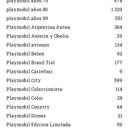
playmobil años 70
574
playmobil años 80
1.329
playmobil años 90
551
Playmobil Argentina Antex
364
Playmobil Asterix y Obelix
29
Playmobil aviones
134
Playmobil Belen
92
Playmobil Brasil Trol
177
Playmobil Carrefour
9
Playmobil City
599
Playmobil Coleccionista
114
Playmobil Color
28
Playmobil Country
44
Playmobil Dioses
21
Playmobil Edicion Limitada
59