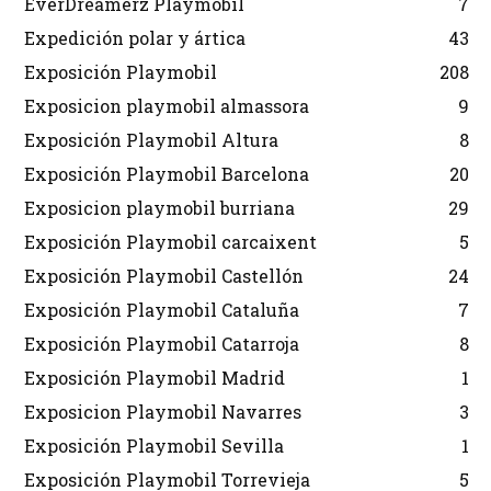
EverDreamerz Playmobil
7
Expedición polar y ártica
43
Exposición Playmobil
208
Exposicion playmobil almassora
9
Exposición Playmobil Altura
8
Exposición Playmobil Barcelona
20
Exposicion playmobil burriana
29
Exposición Playmobil carcaixent
5
Exposición Playmobil Castellón
24
Exposición Playmobil Cataluña
7
Exposición Playmobil Catarroja
8
Exposición Playmobil Madrid
1
Exposicion Playmobil Navarres
3
Exposición Playmobil Sevilla
1
Exposición Playmobil Torrevieja
5