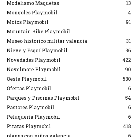
Modelismo Maquetas
13
Mongoles Playmobil
4
Motos Playmobil
91
Mountain Bike Playmobil
1
Museo historico militar valencia
31
Nieve y Esquí Playmobil
36
Novedades Playmobil
422
Novelmore Playmobil
90
Oeste Playmobil
530
Ofertas Playmobil
6
Parques y Piscinas Playmobil
54
Pastores Playmobil
6
Peluquería Playmobil
6
Piratas Playmobil
418
planes con niños valencia
6