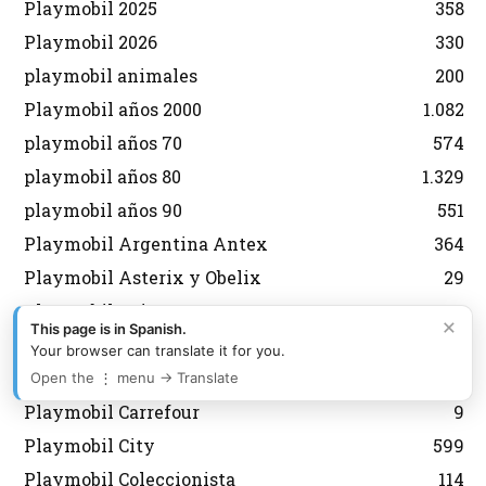
Playmobil 2025
358
Playmobil 2026
330
playmobil animales
200
Playmobil años 2000
1.082
playmobil años 70
574
playmobil años 80
1.329
playmobil años 90
551
Playmobil Argentina Antex
364
Playmobil Asterix y Obelix
29
Playmobil aviones
134
×
This page is in Spanish.
Playmobil Belen
92
Your browser can translate it for you.
Playmobil Brasil Trol
177
Open the ⋮ menu → Translate
Playmobil Carrefour
9
Playmobil City
599
Playmobil Coleccionista
114