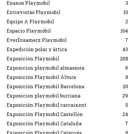
Enanos Playmobil
3
Entrevistas Playmobil
10
Equipo A Playmobil
2
Espacio Playmobil
164
EverDreamerz Playmobil
7
Expedición polar y ártica
43
Exposición Playmobil
208
Exposicion playmobil almassora
9
Exposición Playmobil Altura
8
Exposición Playmobil Barcelona
20
Exposicion playmobil burriana
29
Exposición Playmobil carcaixent
5
Exposición Playmobil Castellón
24
Exposición Playmobil Cataluña
7
Exposición Playmobil Catarroja
8