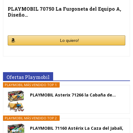
PLAYMOBIL 70750 La Furgoneta del Equipo A,
Diseño…
Lo quiero!
Ofertas Playmobil
PLAYMOBIL MÁS VENDIDO TOP 1
PLAYMOBIL Asterix 71266 la Cabaña de...
PLAYMOBIL MÁS VENDIDO TOP 2
PLAYMOBIL 71160 Astérix La Caza del Jabalí,