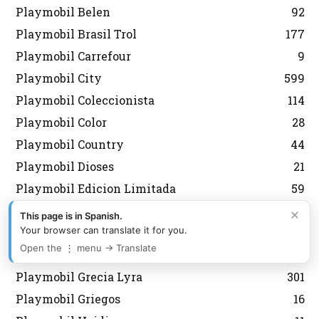
Playmobil Belen
92
Playmobil Brasil Trol
177
Playmobil Carrefour
9
Playmobil City
599
Playmobil Coleccionista
114
Playmobil Color
28
Playmobil Country
44
Playmobil Dioses
21
Playmobil Edicion Limitada
59
Playmobil Everdreamerz
13
×
This page is in Spanish.
Your browser can translate it for you.
Playmobil Fallas
2
Open the ⋮ menu → Translate
Playmobil Fútbol
127
Playmobil Grecia Lyra
301
Playmobil Griegos
16