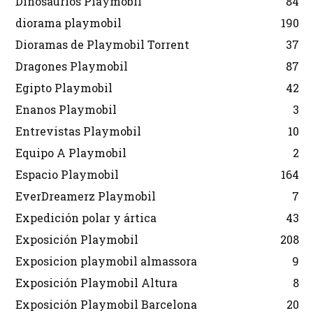
Dinosaurios Playmobil
84
diorama playmobil
190
Dioramas de Playmobil Torrent
37
Dragones Playmobil
87
Egipto Playmobil
42
Enanos Playmobil
3
Entrevistas Playmobil
10
Equipo A Playmobil
2
Espacio Playmobil
164
EverDreamerz Playmobil
7
Expedición polar y ártica
43
Exposición Playmobil
208
Exposicion playmobil almassora
9
Exposición Playmobil Altura
8
Exposición Playmobil Barcelona
20