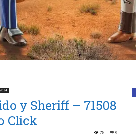
 2024
do y Sheriff – 71508
 Click
76
0