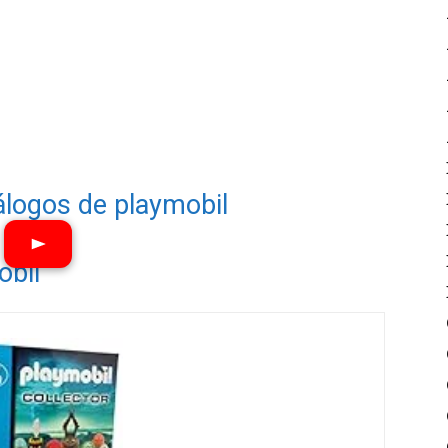
álogos de playmobil
obil
Ver vídeos