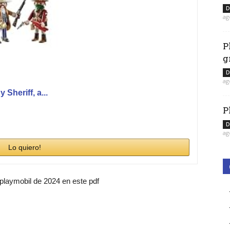
D
ag
P
g
D
ag
heriff, a...
P
D
ag
Lo quiero!
 playmobil de 2024 en este pdf