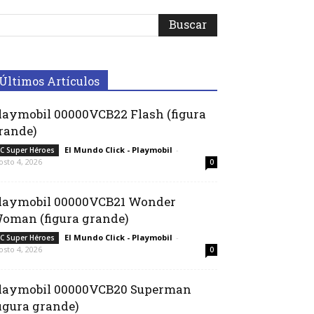
Últimos Artículos
laymobil 00000VCB22 Flash (figura
rande)
El Mundo Click - Playmobil
-
C Super Héroes
osto 4, 2026
0
laymobil 00000VCB21 Wonder
oman (figura grande)
El Mundo Click - Playmobil
-
C Super Héroes
osto 4, 2026
0
laymobil 00000VCB20 Superman
figura grande)