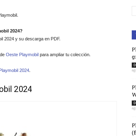
laymobil.
mobil 2024?
bil 2024 y su descarga en PDF.
P
o de
Oeste Playmobil
para ampliar tu colección.
g
D
ag
Playmobil 2024
.
P
obil 2024
W
D
ag
P
(