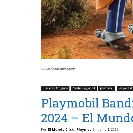
71508 bandit and sheriff
Juguetes Antiguos
Oeste Playmobil
playmobil
Playmobil
Playmobil Bandi
2024 – El Mundo
Por
El Mundo Click - Playmobil
-
junio 1, 2026