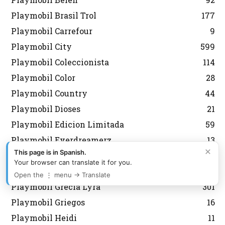
Playmobil Brasil Trol
177
Playmobil Carrefour
9
Playmobil City
599
Playmobil Coleccionista
114
Playmobil Color
28
Playmobil Country
44
Playmobil Dioses
21
Playmobil Edicion Limitada
59
Playmobil Everdreamerz
13
×
This page is in Spanish.
Playmobil Fallas
2
Your browser can translate it for you.
Playmobil Fútbol
127
Open the ⋮ menu → Translate
Playmobil Grecia Lyra
301
Playmobil Griegos
16
Playmobil Heidi
11