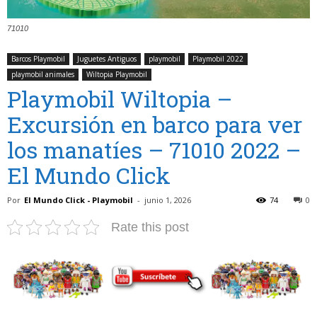
71010
Barcos Playmobil
Juguetes Antiguos
playmobil
Playmobil 2022
playmobil animales
Wiltopia Playmobil
Playmobil Wiltopia –
Excursión en barco para ver
los manatíes – 71010 2022 –
El Mundo Click
Por
El Mundo Click - Playmobil
-
junio 1, 2026
74
0
Rate this post