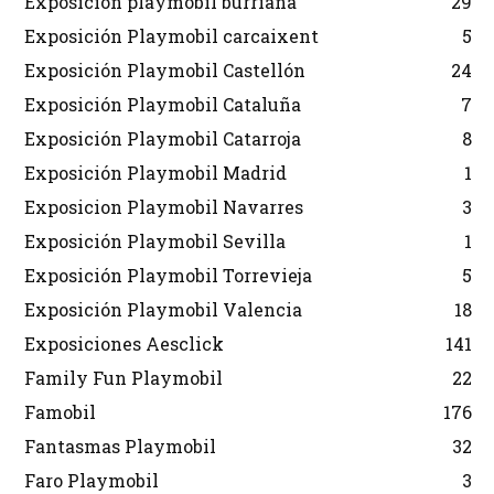
Exposicion playmobil burriana
29
Exposición Playmobil carcaixent
5
Exposición Playmobil Castellón
24
Exposición Playmobil Cataluña
7
Exposición Playmobil Catarroja
8
Exposición Playmobil Madrid
1
Exposicion Playmobil Navarres
3
Exposición Playmobil Sevilla
1
Exposición Playmobil Torrevieja
5
Exposición Playmobil Valencia
18
Exposiciones Aesclick
141
Family Fun Playmobil
22
Famobil
176
Fantasmas Playmobil
32
Faro Playmobil
3