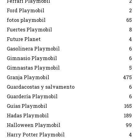
Ferrari Playmobil
2
Ford Playmobil
2
fotos playmobil
65
Fuertes Playmobil
8
Future Planet
4
Gasolinera Playmobil
6
Gimnasio Playmobil
6
Gimnastas Playmobil
5
Granja Playmobil
475
Guardacostas y salvamento
6
Guardería Playmobil
6
Guías Playmobil
165
Hadas Playmobil
189
Halloween Playmobil
99
Harry Potter Playmobil
4