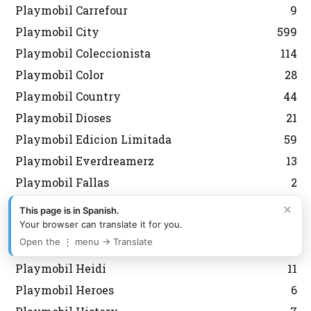
Playmobil Carrefour
9
Playmobil City
599
Playmobil Coleccionista
114
Playmobil Color
28
Playmobil Country
44
Playmobil Dioses
21
Playmobil Edicion Limitada
59
Playmobil Everdreamerz
13
Playmobil Fallas
2
Playmobil Fútbol
127
×
This page is in Spanish.
Playmobil Grecia Lyra
301
Your browser can translate it for you.
Open the ⋮ menu → Translate
Playmobil Griegos
16
Playmobil Heidi
11
Playmobil Heroes
6