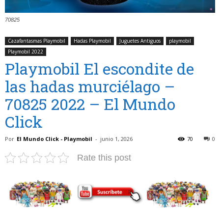
70825
Cazafantasmas Playmobil
Hadas Playmobil
Juguetes Antiguos
playmobil
Playmobil 2022
Playmobil El escondite de
las hadas murciélago –
70825 2022 – El Mundo
Click
Por
El Mundo Click - Playmobil
-
junio 1, 2026
70
0
Rate this post