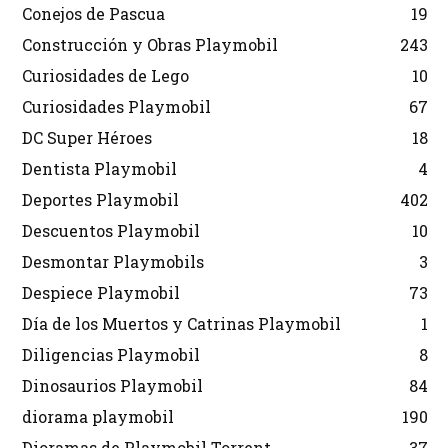
Conejos de Pascua
19
Construcción y Obras Playmobil
243
Curiosidades de Lego
10
Curiosidades Playmobil
67
DC Super Héroes
18
Dentista Playmobil
4
Deportes Playmobil
402
Descuentos Playmobil
10
Desmontar Playmobils
3
Despiece Playmobil
73
Día de los Muertos y Catrinas Playmobil
1
Diligencias Playmobil
8
Dinosaurios Playmobil
84
diorama playmobil
190
Dioramas de Playmobil Torrent
37