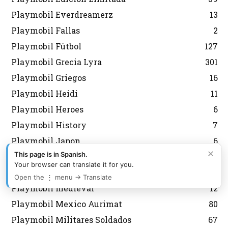
Playmobil Everdreamerz
13
Playmobil Fallas
2
Playmobil Fútbol
127
Playmobil Grecia Lyra
301
Playmobil Griegos
16
Playmobil Heidi
11
Playmobil Heroes
6
Playmobil History
7
Playmobil Japon
6
×
This page is in Spanish.
Playmobil Korea
43
Your browser can translate it for you.
Playmobil Magic
8
Open the ⋮ menu → Translate
Playmobil medieval
12
Playmobil Mexico Aurimat
80
Playmobil Militares Soldados
67