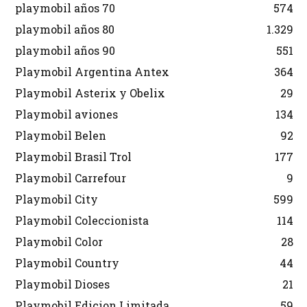
playmobil años 70
574
playmobil años 80
1.329
playmobil años 90
551
Playmobil Argentina Antex
364
Playmobil Asterix y Obelix
29
Playmobil aviones
134
Playmobil Belen
92
Playmobil Brasil Trol
177
Playmobil Carrefour
9
Playmobil City
599
Playmobil Coleccionista
114
Playmobil Color
28
Playmobil Country
44
Playmobil Dioses
21
Playmobil Edicion Limitada
59