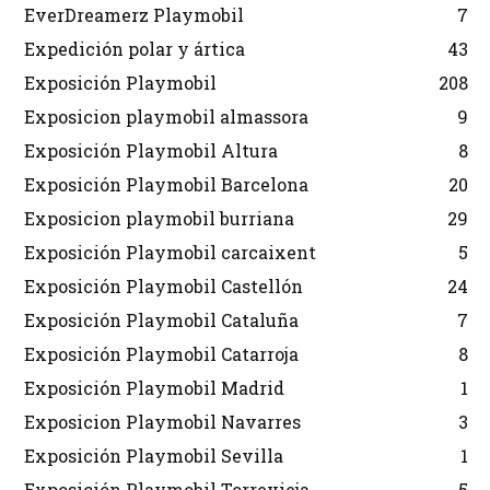
EverDreamerz Playmobil
7
Expedición polar y ártica
43
Exposición Playmobil
208
Exposicion playmobil almassora
9
Exposición Playmobil Altura
8
Exposición Playmobil Barcelona
20
Exposicion playmobil burriana
29
Exposición Playmobil carcaixent
5
Exposición Playmobil Castellón
24
Exposición Playmobil Cataluña
7
Exposición Playmobil Catarroja
8
Exposición Playmobil Madrid
1
Exposicion Playmobil Navarres
3
Exposición Playmobil Sevilla
1
Exposición Playmobil Torrevieja
5