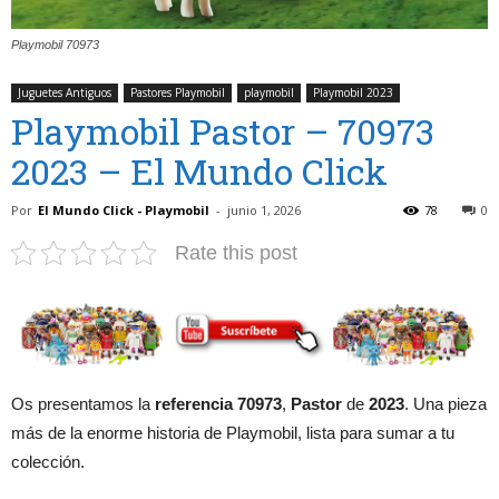
Playmobil 70973
Juguetes Antiguos
Pastores Playmobil
playmobil
Playmobil 2023
Playmobil Pastor – 70973
2023 – El Mundo Click
Por
El Mundo Click - Playmobil
-
junio 1, 2026
78
0
Rate this post
Os presentamos la
referencia 70973
,
Pastor
de
2023
. Una pieza
más de la enorme historia de Playmobil, lista para sumar a tu
colección.