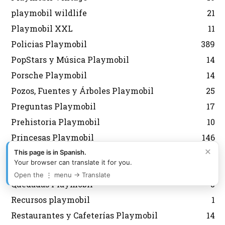
playmobil wildlife
21
Playmobil XXL
11
Policias Playmobil
389
PopStars y Música Playmobil
14
Porsche Playmobil
14
Pozos, Fuentes y Árboles Playmobil
25
Preguntas Playmobil
17
Prehistoria Playmobil
10
Princesas Playmobil
146
×
Puerto Playmobil
18
This page is in Spanish.
Your browser can translate it for you.
Puzzles Playmobil
14
Open the ⋮ menu → Translate
Quedadas Playmobil
5
Recursos playmobil
1
Restaurantes y Cafeterías Playmobil
14