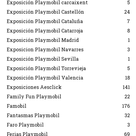
Exposición Playmobil carcaixent
5
Exposición Playmobil Castellón
24
Exposición Playmobil Cataluña
7
Exposición Playmobil Catarroja
8
Exposición Playmobil Madrid
1
Exposicion Playmobil Navarres
3
Exposición Playmobil Sevilla
1
Exposición Playmobil Torrevieja
5
Exposición Playmobil Valencia
18
Exposiciones Aesclick
141
Family Fun Playmobil
22
Famobil
176
Fantasmas Playmobil
32
Faro Playmobil
3
Ferias Playmobil
69