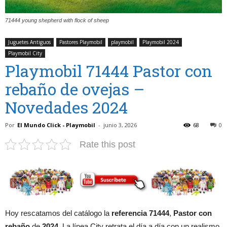
71444 young shepherd with flock of sheep
Juguetes Antiguos
Pastores Playmobil
playmobil
Playmobil 2024
Playmobil City
Playmobil 71444 Pastor con
rebaño de ovejas –
Novedades 2024
Por
El Mundo Click - Playmobil
-
junio 3, 2026
68
0
Rate this post
Hoy rescatamos del catálogo la
referencia 71444
,
Pastor con
rebaño
de
2024
. La línea City retrata el día a día con un realismo