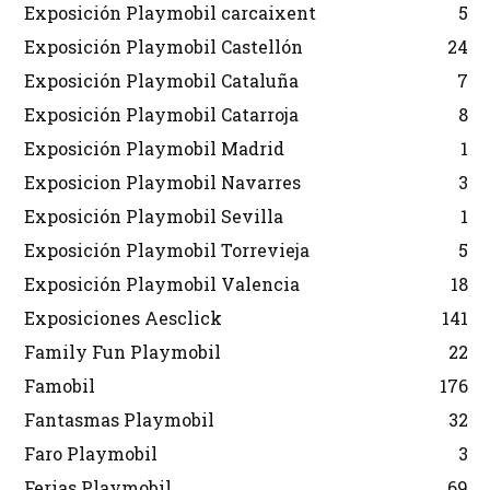
Exposición Playmobil carcaixent
5
Exposición Playmobil Castellón
24
Exposición Playmobil Cataluña
7
Exposición Playmobil Catarroja
8
Exposición Playmobil Madrid
1
Exposicion Playmobil Navarres
3
Exposición Playmobil Sevilla
1
Exposición Playmobil Torrevieja
5
Exposición Playmobil Valencia
18
Exposiciones Aesclick
141
Family Fun Playmobil
22
Famobil
176
Fantasmas Playmobil
32
Faro Playmobil
3
Ferias Playmobil
69