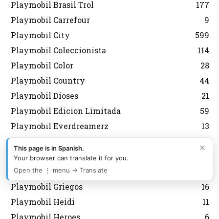
Playmobil Brasil Trol
177
Playmobil Carrefour
9
Playmobil City
599
Playmobil Coleccionista
114
Playmobil Color
28
Playmobil Country
44
Playmobil Dioses
21
Playmobil Edicion Limitada
59
Playmobil Everdreamerz
13
Playmobil Fallas
2
×
This page is in Spanish.
Playmobil Fútbol
127
Your browser can translate it for you.
Playmobil Grecia Lyra
301
Open the ⋮ menu → Translate
Playmobil Griegos
16
Playmobil Heidi
11
Playmobil Heroes
6