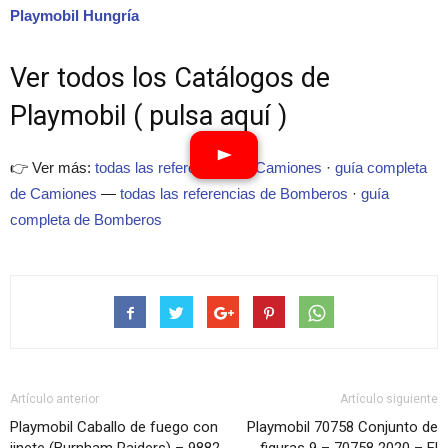
Playmobil Hungría
Ver todos los Catálogos de
Playmobil ( pulsa aquí )
👉 Ver más:
todas las referencias de Camiones
·
guía completa
de Camiones
—
todas las referencias de Bomberos
·
guía
completa de Bomberos
Artículo anterior
Artículo siguiente
Playmobil Caballo de fuego con
Playmobil 70758 Conjunto de
jinete (Burnham Raiders) – 9882
figuras 9 – 70758 2020 – El