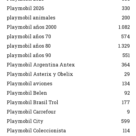
Playmobil 2026
330
playmobil animales
200
Playmobil años 2000
1.082
playmobil años 70
574
playmobil años 80
1.329
playmobil años 90
551
Playmobil Argentina Antex
364
Playmobil Asterix y Obelix
29
Playmobil aviones
134
Playmobil Belen
92
Playmobil Brasil Trol
177
Playmobil Carrefour
9
Playmobil City
599
Playmobil Coleccionista
114