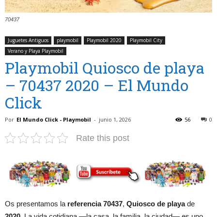
70437
Juguetes Antiguos
playmobil
Playmobil 2020
Playmobil City
Verano y Playa Playmobil
Playmobil Quiosco de playa
– 70437 2020 – El Mundo
Click
Por
El Mundo Click - Playmobil
-
junio 1, 2026
56
0
Rate this post
Os presentamos la
referencia 70437
,
Quiosco de playa
de
2020
. La vida cotidiana —la casa, la familia, la ciudad— es uno