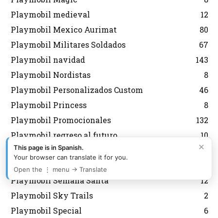
Playmobil medieval
12
Playmobil Mexico Aurimat
80
Playmobil Militares Soldados
67
Playmobil navidad
143
Playmobil Nordistas
8
Playmobil Personalizados Custom
46
Playmobil Princess
8
Playmobil Promocionales
132
Playmobil regreso al futuro
10
×
This page is in Spanish.
Playmobil Scooby Doo
32
Your browser can translate it for you.
Playmobil segunda mano
2
Open the ⋮ menu → Translate
Playmobil Semana Santa
12
Playmobil Sky Trails
2
Playmobil Special
6