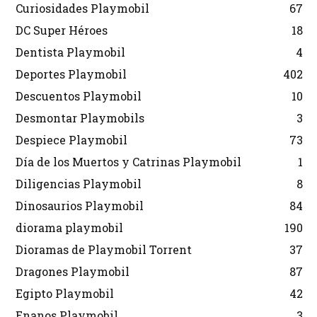
Curiosidades Playmobil
67
DC Super Héroes
18
Dentista Playmobil
4
Deportes Playmobil
402
Descuentos Playmobil
10
Desmontar Playmobils
3
Despiece Playmobil
73
Día de los Muertos y Catrinas Playmobil
1
Diligencias Playmobil
8
Dinosaurios Playmobil
84
diorama playmobil
190
Dioramas de Playmobil Torrent
37
Dragones Playmobil
87
Egipto Playmobil
42
Enanos Playmobil
3