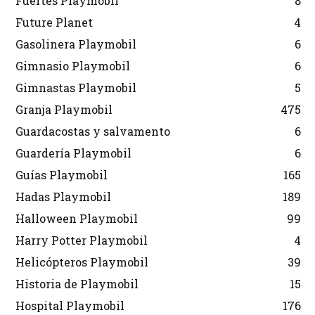
Fuertes Playmobil
8
Future Planet
4
Gasolinera Playmobil
6
Gimnasio Playmobil
6
Gimnastas Playmobil
5
Granja Playmobil
475
Guardacostas y salvamento
6
Guardería Playmobil
6
Guías Playmobil
165
Hadas Playmobil
189
Halloween Playmobil
99
Harry Potter Playmobil
4
Helicópteros Playmobil
39
Historia de Playmobil
15
Hospital Playmobil
176