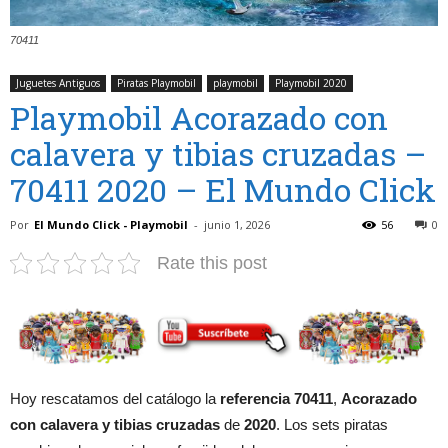
70411
Juguetes Antiguos
Piratas Playmobil
playmobil
Playmobil 2020
Playmobil Acorazado con
calavera y tibias cruzadas –
70411 2020 – El Mundo Click
Por
El Mundo Click - Playmobil
-
junio 1, 2026
56
0
Rate this post
Hoy rescatamos del catálogo la
referencia 70411
,
Acorazado
con calavera y tibias cruzadas
de
2020
. Los sets piratas