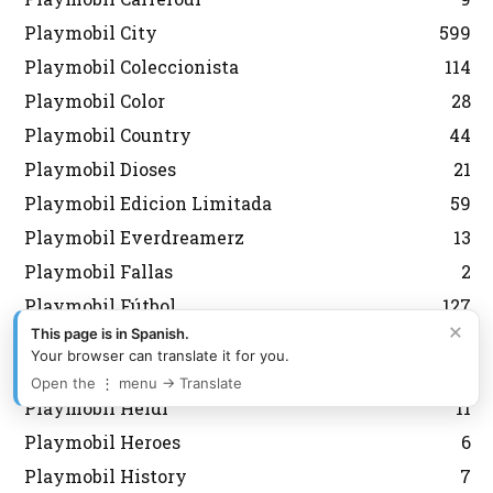
Playmobil City
599
Playmobil Coleccionista
114
Playmobil Color
28
Playmobil Country
44
Playmobil Dioses
21
Playmobil Edicion Limitada
59
Playmobil Everdreamerz
13
Playmobil Fallas
2
Playmobil Fútbol
127
×
This page is in Spanish.
Playmobil Grecia Lyra
301
Your browser can translate it for you.
Playmobil Griegos
16
Open the ⋮ menu → Translate
Playmobil Heidi
11
Playmobil Heroes
6
Playmobil History
7