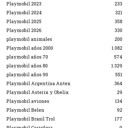
Playmobil 2023
233
Playmobil 2024
321
Playmobil 2025
358
Playmobil 2026
330
playmobil animales
200
Playmobil años 2000
1.082
playmobil años 70
574
playmobil años 80
1.329
playmobil años 90
551
Playmobil Argentina Antex
364
Playmobil Asterix y Obelix
29
Playmobil aviones
134
Playmobil Belen
92
Playmobil Brasil Trol
177
Playmobil Carrefour
9