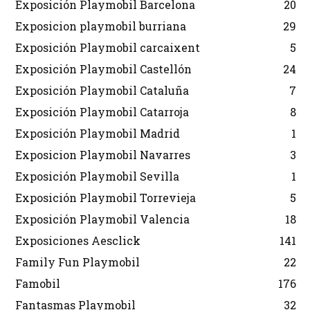
Exposición Playmobil Barcelona
20
Exposicion playmobil burriana
29
Exposición Playmobil carcaixent
5
Exposición Playmobil Castellón
24
Exposición Playmobil Cataluña
7
Exposición Playmobil Catarroja
8
Exposición Playmobil Madrid
1
Exposicion Playmobil Navarres
3
Exposición Playmobil Sevilla
1
Exposición Playmobil Torrevieja
5
Exposición Playmobil Valencia
18
Exposiciones Aesclick
141
Family Fun Playmobil
22
Famobil
176
Fantasmas Playmobil
32