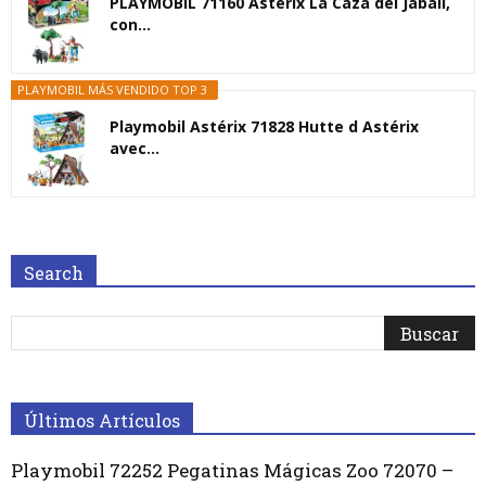
PLAYMOBIL 71160 Astérix La Caza del Jabalí,
con...
PLAYMOBIL MÁS VENDIDO TOP 3
Playmobil Astérix 71828 Hutte d Astérix
avec...
Search
Últimos Artículos
Playmobil 72252 Pegatinas Mágicas Zoo 72070 –