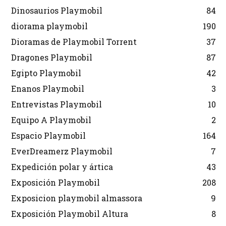
Dinosaurios Playmobil
84
diorama playmobil
190
Dioramas de Playmobil Torrent
37
Dragones Playmobil
87
Egipto Playmobil
42
Enanos Playmobil
3
Entrevistas Playmobil
10
Equipo A Playmobil
2
Espacio Playmobil
164
EverDreamerz Playmobil
7
Expedición polar y ártica
43
Exposición Playmobil
208
Exposicion playmobil almassora
9
Exposición Playmobil Altura
8