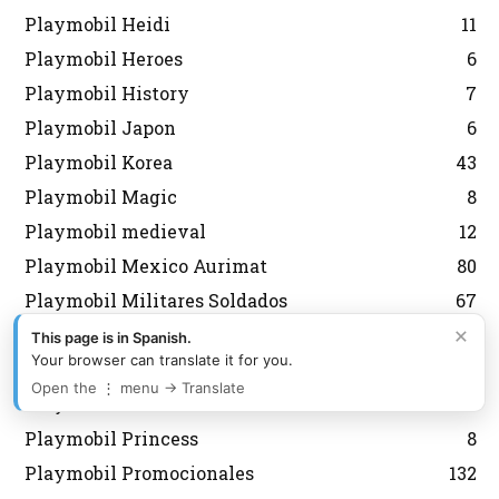
Playmobil Heidi
11
Playmobil Heroes
6
Playmobil History
7
Playmobil Japon
6
Playmobil Korea
43
Playmobil Magic
8
Playmobil medieval
12
Playmobil Mexico Aurimat
80
Playmobil Militares Soldados
67
×
Playmobil navidad
143
This page is in Spanish.
Your browser can translate it for you.
Playmobil Nordistas
8
Open the ⋮ menu → Translate
Playmobil Personalizados Custom
46
Playmobil Princess
8
Playmobil Promocionales
132